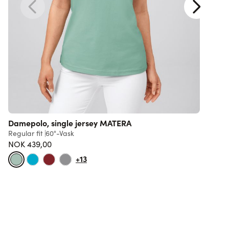
Damepolo, single jersey MATERA
Regular fit
60°-Vask
R
NOK 439,00
3
+13