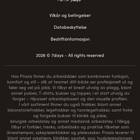
Vilkår og betingelser
Databeskyttelse
Bedriftsinformasjon
2026 © 7days - All rights reserved
Hos Praxis finner du arbeidsklær som kombinerer funksjon,
komfort og stil – slik at teamet ditt både ser profesjonelt ut og
føler seg vel på jobb. Vi tilbyr et bredt utvalg av plagg, blant
annet poloer, T-shirts, bukser og topper, i et stort utvalg av
farger – tilpasset arbeidsplassen og den visuelle profilen.
I vårt sortiment finner du også frakker, blant annet
laboratoriefrakker, legefrakker og tannlegefrakker, samt hvite
og fargede bukser til klinikk og pleie,
kirurgisk arbeidstøy og annet medisinsk arbeidstøy. I tillegg
tilbyr vi forklær, tresko, arbeidssko og praktisk tilbehør som
(
knestrømper
, sykepleierklokker og pleievesker. Praxis leverer til
blant annet sykehjem, klinikker, apotek, spa, hudpleiesalonger,