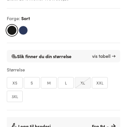
Sort
Farge
:
Slik finner du din størrelse
vis tabell →
Størrelse
XS
S
M
L
XL
XXL
3XL
Legg til broderi
Fra 94,-