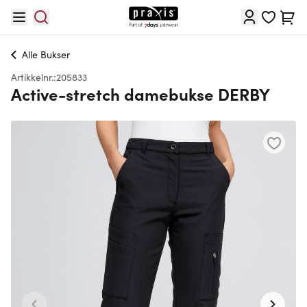
Hopp til innhold
Cart
Alle
Bukser
Artikkelnr.:
205833
Active-stretch damebukse DERBY