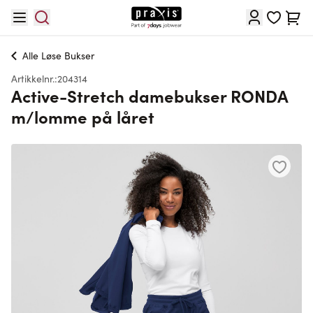
Hopp til innhold
Cart
Alle
Løse Bukser
Artikkelnr.:
204314
Active-Stretch damebukser RONDA
m/lomme på låret