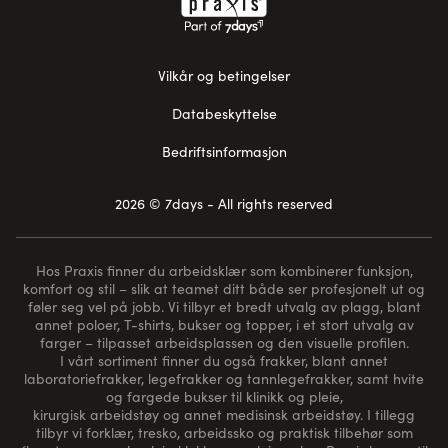
Vilkår og betingelser
Databeskyttelse
Bedriftsinformasjon
2026 © 7days - All rights reserved
Hos Praxis finner du arbeidsklær som kombinerer funksjon,
komfort og stil – slik at teamet ditt både ser profesjonelt ut og
føler seg vel på jobb. Vi tilbyr et bredt utvalg av plagg, blant
annet poloer, T-shirts, bukser og topper, i et stort utvalg av
farger – tilpasset arbeidsplassen og den visuelle profilen.
I vårt sortiment finner du også frakker, blant annet
laboratoriefrakker, legefrakker og tannlegefrakker, samt hvite
og fargede bukser til klinikk og pleie,
kirurgisk arbeidstøy og annet medisinsk arbeidstøy. I tillegg
tilbyr vi forklær, tresko, arbeidssko og praktisk tilbehør som