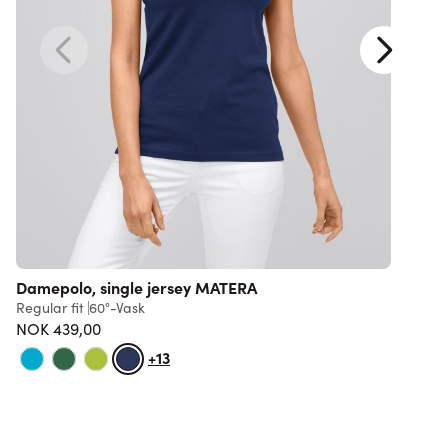
Damepolo, single jersey MATERA
Regular fit
60°-Vask
S
NOK 439,00
7
+13