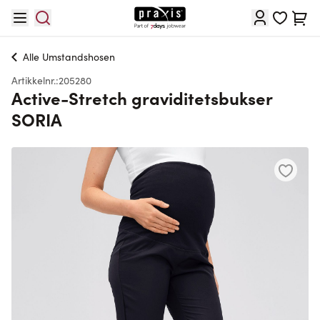
Hopp til innhold
Cart
Alle
Umstandshosen
Artikkelnr.:
205280
Active-Stretch graviditetsbukser
SORIA