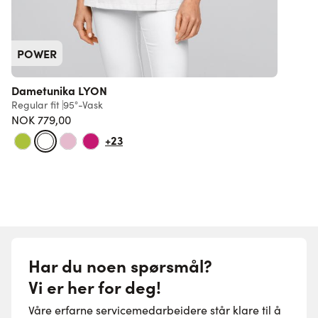
POWER
Dametunika LYON
Regular fit
95°-Vask
S
NOK 779,00
4
+23
Har du noen spørsmål?
Vi er her for deg!
Våre erfarne servicemedarbeidere står klare til å