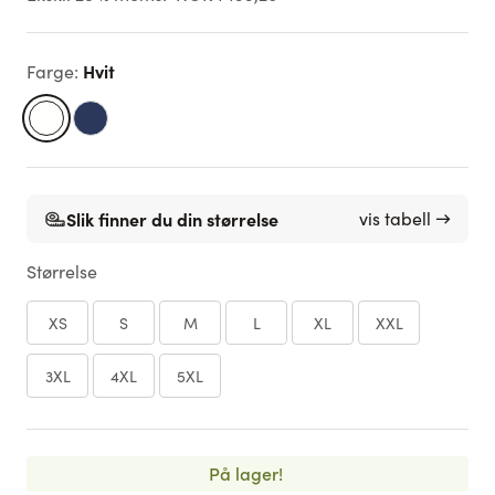
Hvit
Farge
:
Slik finner du din størrelse
vis tabell →
Størrelse
XS
S
M
L
XL
XXL
3XL
4XL
5XL
På lager!