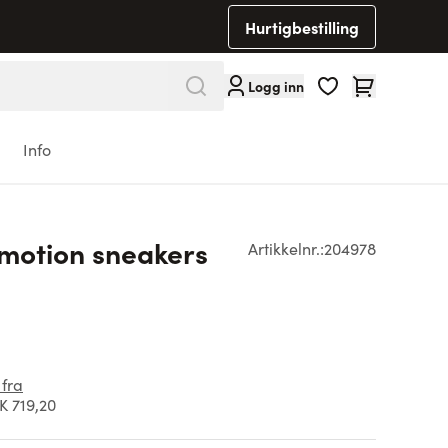
Hurtigbestilling
Cart
Logg inn
Info
motion sneakers
Artikkelnr.:
204978
 fra
 719,20