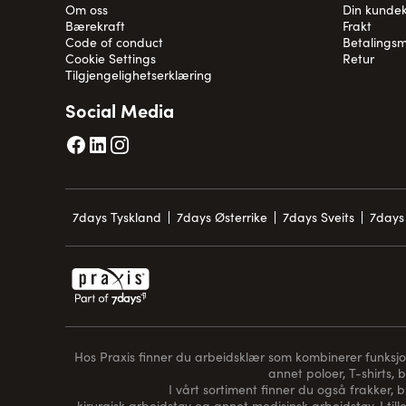
Om oss
Din kunde
Bærekraft
Frakt
Code of conduct
Betalingsm
Cookie Settings
Retur
Tilgjengelighetserklæring
Social Media
7days Tyskland
7days Østerrike
7days Sveits
7days 
Hos Praxis finner du arbeidsklær som kombinerer funksjon, 
annet poloer, T-shirts, 
I vårt sortiment finner du også frakker, 
kirurgisk arbeidstøy og annet medisinsk arbeidstøy. I tille