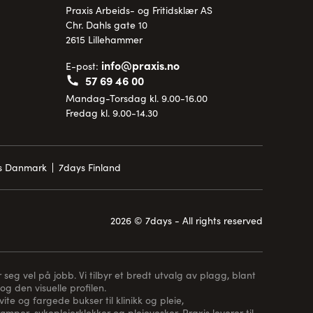
Praxis Arbeids- og Fritidsklær AS
Chr. Dahls gate 10
2615 Lillehammer
info@praxis.no
E-post:
57 69 46 00
Mandag-Torsdag kl. 9.00-16.00
Fredag kl. 9.00-14.30
is Danmark
7days Finland
2026 © 7days - All rights reserved
 seg vel på jobb. Vi tilbyr et bredt utvalg av plagg, blant
og den visuelle profilen.
te og fargede bukser til klinikk og pleie,
rømper
, sykepleierklokker og pleievesker. Praxis leverer til