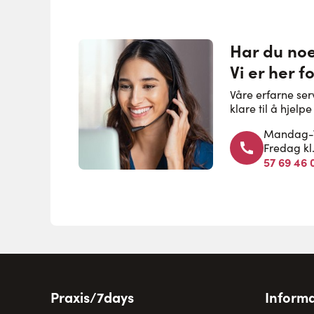
Har du no
Vi er her f
Våre erfarne se
klare til å hjel
Mandag-To
Fredag kl
57 69 46 
Praxis/7days
Informa