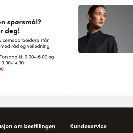
en spørsmål?
or deg!
rvicemedarbeidere står
pe med råd og veiledning
rsdag kl. 9.00-16.00 og
. 9.00-14.30
00
sjon om bestillingen
Kundeservice