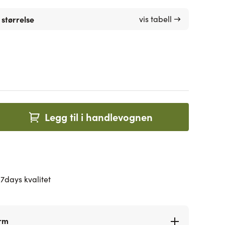
 størrelse
vis tabell →
Legg til i handlevognen
7days kvalitet
orm