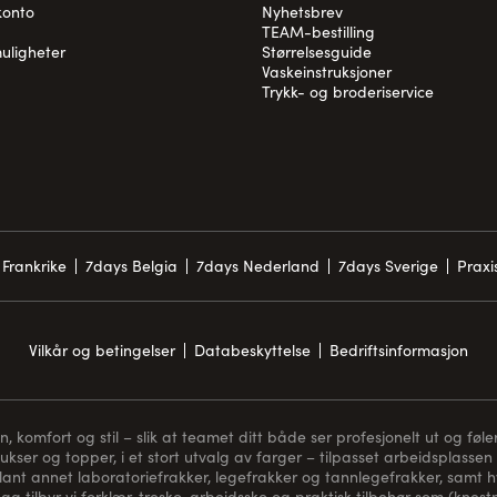
konto
Nyhetsbrev
TEAM-bestilling
uligheter
Størrelsesguide
Vaskeinstruksjoner
Trykk- og broderiservice
Frankrike
7days Belgia
7days Nederland
7days Sverige
Prax
Vilkår og betingelser
Databeskyttelse
Bedriftsinformasjon
komfort og stil – slik at teamet ditt både ser profesjonelt ut og føler
bukser og topper, i et stort utvalg av farger – tilpasset arbeidsplassen 
blant annet laboratoriefrakker, legefrakker og tannlegefrakker, samt hvi
gg tilbyr vi forklær, tresko, arbeidssko og praktisk tilbehør som (
knest