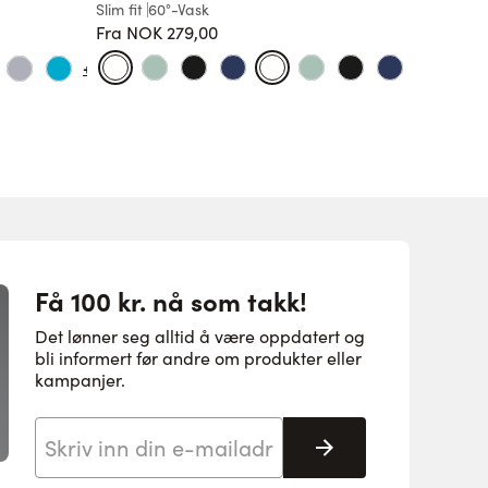
ugjenno
Slim fit
60°-Vask
Fra
NOK 279,00
Slim fit
6
Vanlig pris
899,00 
+3
+5
Få 100 kr. nå som takk!
Det lønner seg alltid å være oppdatert og
bli informert før andre om produkter eller
kampanjer.
E-postadresse
Abonnere