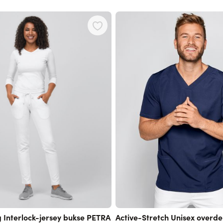
 using the tab key. You can skip the carousel or go straight to carouse
 Interlock-jersey bukse PETRA
Active-Stretch Unisex overd