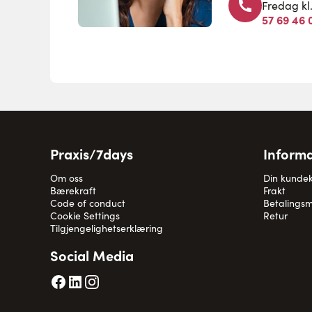
Fredag kl
57 69 46 
Praxis/7days
Informa
Om oss
Din kunde
Bærekraft
Frakt
Code of conduct
Betalingsm
Cookie Settings
Retur
Tilgjengelighetserklæring
Social Media