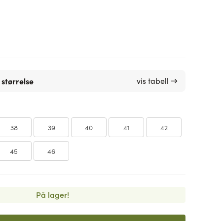
 størrelse
vis tabell →
38
39
40
41
42
45
46
På lager!