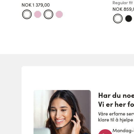
Regular fit
NOK 1 379,00
NOK 859,
Har du no
Vi er her f
Våre erfarne se
klare til å hjel
Mandag-To