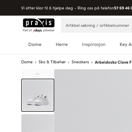
57 69 46 
Vi sitter klar til å hjelpe deg - Ring oss på telefon
Hopp til innhold
Artikkel søkning / artikkelnummer
Dame
Herre
Inspirasjon
Key A
Dame
Sko & Tilbehør
Sneakers
Arbeidssko Clove 