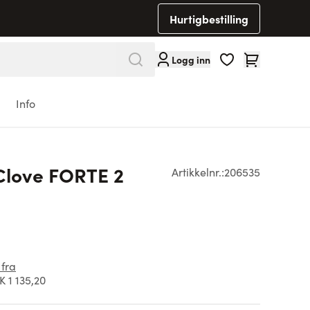
Hurtigbestilling
Cart
Logg inn
Info
Clove FORTE 2
Artikkelnr.:
206535
 fra
 1 135,20