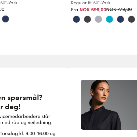
60°-Vask
Regular fit
60°-Vask
Vanlig pris
00
NOK 599,00
NOK 779,00
Fra
en spørsmål?
or deg!
rvicemedarbeidere står
pe med råd og veiledning
rsdag kl. 9.00-16.00 og