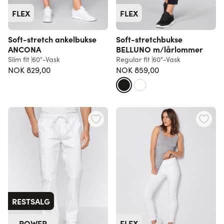
FLEX
FLEX
Soft-stretch ankelbukse
Soft-stretchbukse
ANCONA
BELLUNO m/lårlommer
Slim fit
60°-Vask
Regular fit
60°-Vask
NOK 829,00
NOK 859,00
RESTSALG
POWER
FLEX