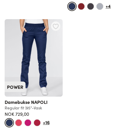
+4
POWER
Damebukse NAPOLI
Regular fit
95°-Vask
NOK 729,00
+16