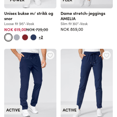
Unisex bukse m/ strikk og
Dame stretch-jeggings
snor
AMELIA
Loose fit
95°-Vask
Slim fit
60°-Vask
Vanlig pris
NOK 619,00
NOK 859,00
NOK 729,00
+2
ACTIVE
ACTIVE