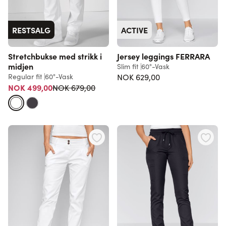
RESTSALG
ACTIVE
Stretchbukse med strikk i
Jersey leggings FERRARA
midjen
Slim fit
60°-Vask
Regular fit
60°-Vask
NOK 629,00
Vanlig pris
NOK 499,00
NOK 679,00