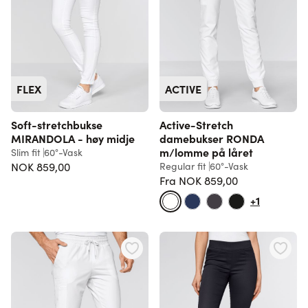
FLEX
ACTIVE
Soft-stretchbukse
Active-Stretch
MIRANDOLA - høy midje
damebukser RONDA
m/lomme på låret
Slim fit
60°-Vask
NOK 859,00
Regular fit
60°-Vask
Fra
NOK 859,00
Vanlig pris
+1