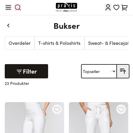
Hopp til innhold
Cart
Bukser
Overdeler
T-shirts & Poloshirts
Sweat- & Fleecejakk
Filter
23 Produkter