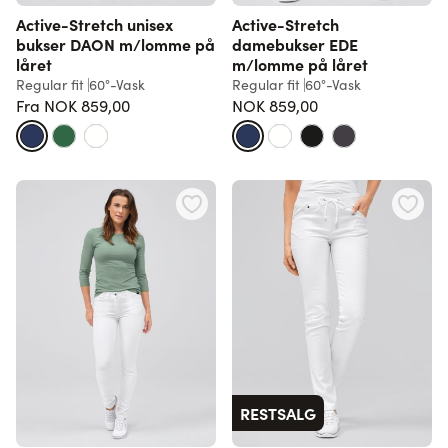
Active-Stretch unisex
Active-Stretch
bukser DAON m/lomme på
damebukser EDE
låret
m/lomme på låret
Regular fit
60°-Vask
Regular fit
60°-Vask
Fra
NOK 859,00
NOK 859,00
Vanlig pris
RESTSALG