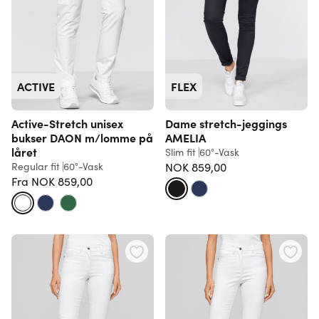
ACTIVE
FLEX
Active-Stretch unisex
Dame stretch-jeggings
bukser DAON m/lomme på
AMELIA
låret
Slim fit
60°-Vask
Regular fit
60°-Vask
NOK 859,00
Fra
NOK 859,00
Vanlig pris