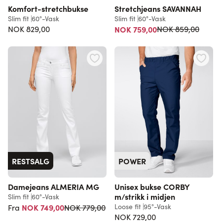
Komfort-stretchbukse
Stretchjeans SAVANNAH
Slim fit
60°-Vask
Slim fit
60°-Vask
Vanlig pris
NOK 829,00
NOK 759,00
NOK 859,00
RESTSALG
POWER
Damejeans ALMERIA MG
Unisex bukse CORBY
m/strikk i midjen
Slim fit
60°-Vask
Vanlig pris
NOK 749,00
Loose fit
95°-Vask
NOK 779,00
Fra
NOK 729,00