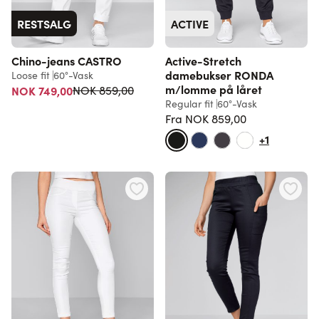
RESTSALG
ACTIVE
Chino-jeans CASTRO
Active-Stretch
damebukser RONDA
Loose fit
60°-Vask
m/lomme på låret
Vanlig pris
NOK 749,00
NOK 859,00
Regular fit
60°-Vask
Fra
NOK 859,00
Vanlig pris
+1