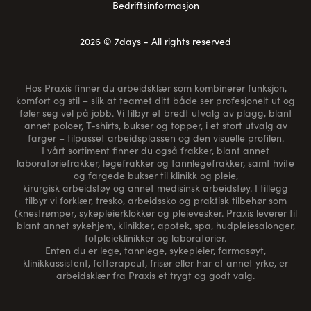
Bedriftsinformasjon
2026 © 7days - All rights reserved
Hos Praxis finner du arbeidsklær som kombinerer funksjon,
komfort og stil – slik at teamet ditt både ser profesjonelt ut og
føler seg vel på jobb. Vi tilbyr et bredt utvalg av plagg, blant
annet poloer, T-shirts, bukser og topper, i et stort utvalg av
farger – tilpasset arbeidsplassen og den visuelle profilen.
I vårt sortiment finner du også frakker, blant annet
laboratoriefrakker, legefrakker og tannlegefrakker, samt hvite
og fargede bukser til klinikk og pleie,
kirurgisk arbeidstøy og annet medisinsk arbeidstøy. I tillegg
tilbyr vi forklær, tresko, arbeidssko og praktisk tilbehør som
(
knestrømper
, sykepleierklokker og pleievesker. Praxis leverer til
blant annet sykehjem, klinikker, apotek, spa, hudpleiesalonger,
fotpleieklinikker og laboratorier.
Enten du er lege, tannlege, sykepleier, farmasøyt,
klinikkassistent, fotterapeut, frisør eller har et annet yrke, er
arbeidsklær fra Praxis et trygt og godt valg.