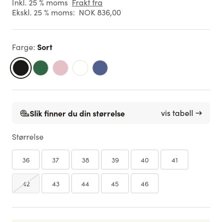
Inkl. 25 % moms
Frakt fra
Ekskl. 25 % moms:
NOK 836,00
Sort
Farge
:
Slik finner du din størrelse
vis tabell →
Størrelse
36
37
38
39
40
41
42
43
44
45
46