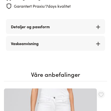
Garantert Praxis/7days kvalitet
Detaljer og passform
Vaskeanvisning
Våre anbefalinger
Navigating through the elements of the carousel is possible using th
Press to skip carousel
Press to go to carousel navigation