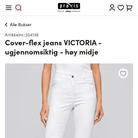
Hopp til innhold
Cart
Alle
Bukser
Artikkelnr.:
204136
Cover-flex jeans VICTORIA -
ugjennomsiktig - høy midje