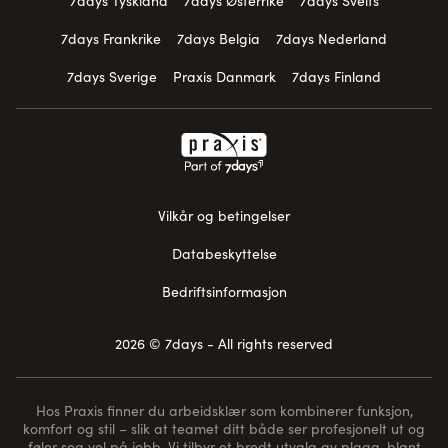
7days Tyskland
7days Østerrike
7days Sveits
7days Frankrike
7days Belgia
7days Nederland
7days Sverige
Praxis Danmark
7days Finland
Vilkår og betingelser
Databeskyttelse
Bedriftsinformasjon
2026 © 7days - All rights reserved
Hos Praxis finner du arbeidsklær som kombinerer funksjon,
komfort og stil – slik at teamet ditt både ser profesjonelt ut og
føler seg vel på jobb. Vi tilbyr et bredt utvalg av plagg, blant