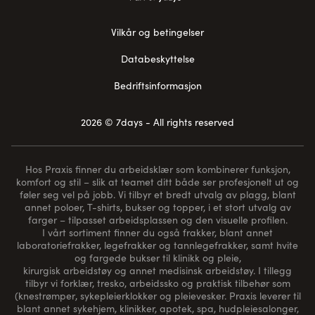
Vilkår og betingelser
Databeskyttelse
Bedriftsinformasjon
2026 © 7days - All rights reserved
Hos Praxis finner du arbeidsklær som kombinerer funksjon,
komfort og stil – slik at teamet ditt både ser profesjonelt ut og
føler seg vel på jobb. Vi tilbyr et bredt utvalg av plagg, blant
annet poloer, T-shirts, bukser og topper, i et stort utvalg av
farger – tilpasset arbeidsplassen og den visuelle profilen.
I vårt sortiment finner du også frakker, blant annet
laboratoriefrakker, legefrakker og tannlegefrakker, samt hvite
og fargede bukser til klinikk og pleie,
kirurgisk arbeidstøy og annet medisinsk arbeidstøy. I tillegg
tilbyr vi forklær, tresko, arbeidssko og praktisk tilbehør som
(
knestrømper
, sykepleierklokker og pleievesker. Praxis leverer til
blant annet sykehjem, klinikker, apotek, spa, hudpleiesalonger,