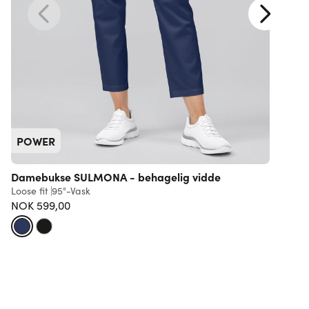
POWER
Damebukse SULMONA - behagelig vidde
Loose fit
95°-Vask
R
NOK 599,00
F