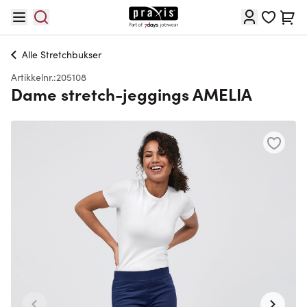
Hopp til innhold
Cart
Alle
Stretchbukser
Artikkelnr.:
205108
Dame stretch-jeggings AMELIA