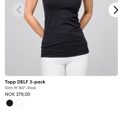
Topp DELF 3-pack
Slim fit
60°-Vask
R
NOK 379,00