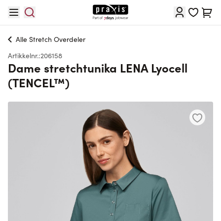
Hopp til innhold
Cart
Alle
Stretch Overdeler
Artikkelnr.:
206158
Dame stretchtunika LENA Lyocell
(TENCEL™)