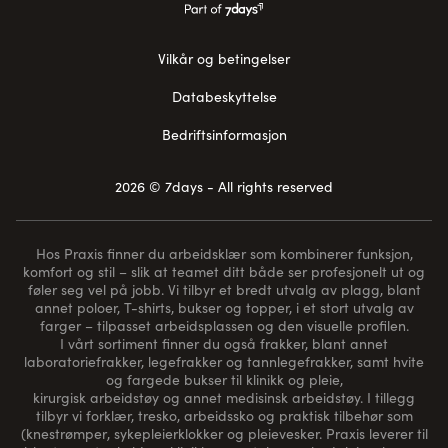
Vilkår og betingelser
Databeskyttelse
Bedriftsinformasjon
2026 © 7days - All rights reserved
Hos Praxis finner du arbeidsklær som kombinerer funksjon,
komfort og stil – slik at teamet ditt både ser profesjonelt ut og
føler seg vel på jobb. Vi tilbyr et bredt utvalg av plagg, blant
annet poloer, T-shirts, bukser og topper, i et stort utvalg av
farger – tilpasset arbeidsplassen og den visuelle profilen.
I vårt sortiment finner du også frakker, blant annet
laboratoriefrakker, legefrakker og tannlegefrakker, samt hvite
og fargede bukser til klinikk og pleie,
kirurgisk arbeidstøy og annet medisinsk arbeidstøy. I tillegg
tilbyr vi forklær, tresko, arbeidssko og praktisk tilbehør som
(
knestrømper
, sykepleierklokker og pleievesker. Praxis leverer til