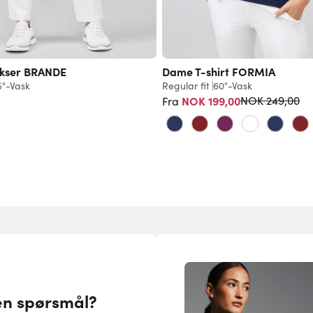
kser BRANDE
Dame T-shirt FORMIA
5°-Vask
Regular fit
60°-Vask
Vanlig pris
NOK 199,00
NOK 249,00
Fra
en spørsmål?