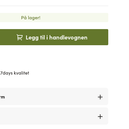
På lager!
Legg til i handlevognen
7days kvalitet
orm