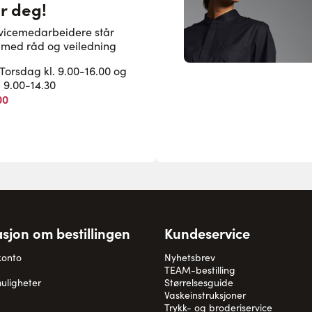
or deg!
rvicemedarbeidere står
pe med råd og veiledning
rsdag kl. 9.00-16.00 og
. 9.00-14.30
00
sjon om bestillingen
Kundeservice
konto
Nyhetsbrev
TEAM-bestilling
uligheter
Størrelsesguide
Vaskeinstruksjoner
Trykk- og broderiservice