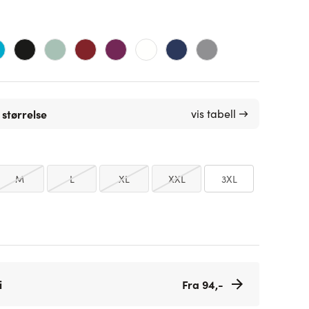
 størrelse
vis tabell →
M
L
XL
XXL
3XL
i
Fra 94,-