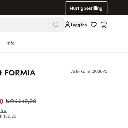
Hurtigbestilling
Cart
Logg inn
Info
rt FORMIA
Artikkelnr.:
203075
0
NOK 249,00
 fra
 159,20