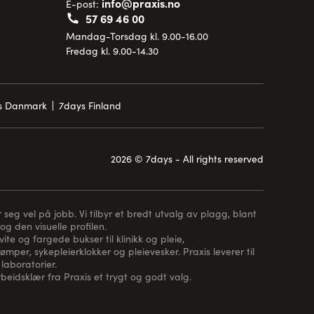
info@praxis.no
E-post:
57 69 46 00
Mandag-Torsdag kl. 9.00-16.00
Fredag kl. 9.00-14.30
is Danmark
7days Finland
2026 © 7days - All rights reserved
 seg vel på jobb. Vi tilbyr et bredt utvalg av plagg, blant
og den visuelle profilen.
te og fargede bukser til klinikk og pleie,
rømper
, sykepleierklokker og pleievesker. Praxis leverer til
laboratorier.
arbeidsklær fra Praxis et trygt og godt valg.