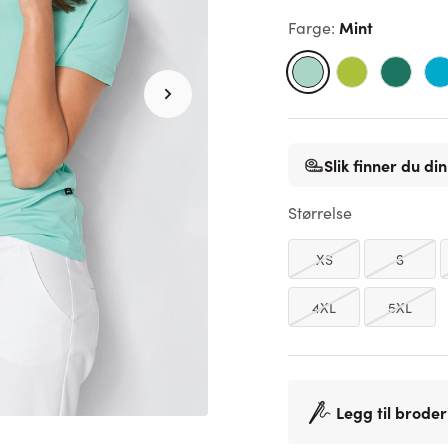
Mint
Farge
:
Slik finner du din
Størrelse
XS
S
4XL
5XL
Legg til broder