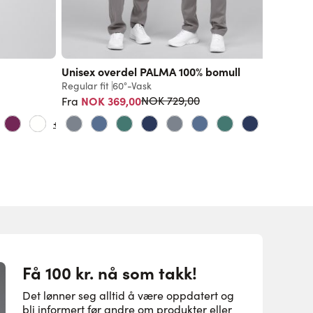
Unisex overdel PALMA 100% bomull
Unisex 
Regular fit
60°-Vask
Regular f
Vanlig pris
NOK 369,00
NOK
NOK 729,00
Fra
Fra
+7
+1
Få 100 kr. nå som takk!
Det lønner seg alltid å være oppdatert og
bli informert før andre om produkter eller