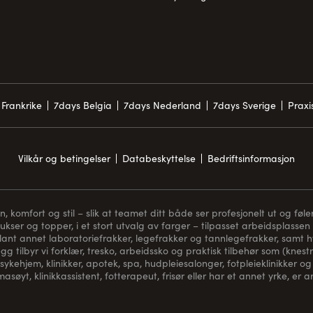
Frankrike
7days Belgia
7days Nederland
7days Sverige
Prax
Vilkår og betingelser
Databeskyttelse
Bedriftsinformasjon
komfort og stil – slik at teamet ditt både ser profesjonelt ut og føler
bukser og topper, i et stort utvalg av farger – tilpasset arbeidsplassen 
blant annet laboratoriefrakker, legefrakker og tannlegefrakker, samt hvi
gg tilbyr vi forklær, tresko, arbeidssko og praktisk tilbehør som (
knest
sykehjem, klinikker, apotek, spa, hudpleiesalonger, fotpleieklinikker og 
asøyt, klinikkassistent, fotterapeut, frisør eller har et annet yrke, er 