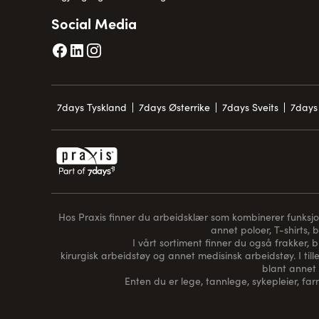
Social Media
7days Tyskland
7days Østerrike
7days Sveits
7days 
Hos Praxis finner du arbeidsklær som kombinerer funksjon, 
annet poloer, T-shirts, 
I vårt sortiment finner du også frakker, 
kirurgisk arbeidstøy og annet medisinsk arbeidstøy. I tille
blant annet 
Enten du er lege, tannlege, sykepleier, farm