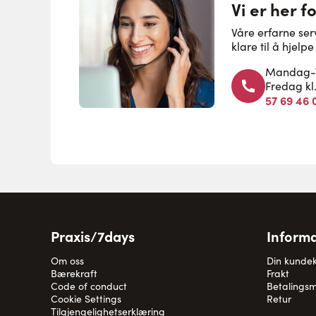
Vi er her f
Våre erfarne se
klare til å hjel
Mandag-To
Fredag kl
57 69 46 
Praxis/7days
Informa
Om oss
Din kunde
Bærekraft
Frakt
Code of conduct
Betalingsm
Cookie Settings
Retur
Tilgjengelighetserklæring