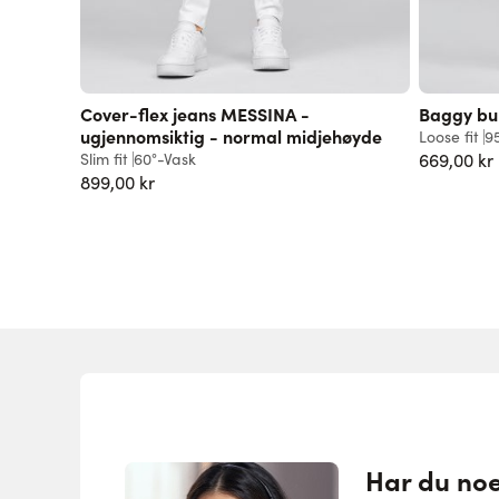
Cover-flex jeans MESSINA -
Baggy bu
ugjennomsiktig - normal midjehøyde
Loose fit
9
Slim fit
60°-Vask
669,00 kr
899,00 kr
Har du no