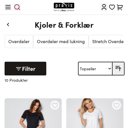
Hopp til innhold
Cart
Kjoler & Forklær
Overdeler
Overdeler med lukning
Stretch Overdele
Filter
10 Produkter