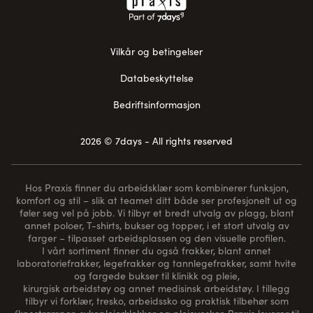
Vilkår og betingelser
Databeskyttelse
Bedriftsinformasjon
2026 © 7days - All rights reserved
Hos Praxis finner du arbeidsklær som kombinerer funksjon,
komfort og stil – slik at teamet ditt både ser profesjonelt ut og
føler seg vel på jobb. Vi tilbyr et bredt utvalg av plagg, blant
annet poloer, T-shirts, bukser og topper, i et stort utvalg av
farger – tilpasset arbeidsplassen og den visuelle profilen.
I vårt sortiment finner du også frakker, blant annet
laboratoriefrakker, legefrakker og tannlegefrakker, samt hvite
og fargede bukser til klinikk og pleie,
kirurgisk arbeidstøy og annet medisinsk arbeidstøy. I tillegg
tilbyr vi forklær, tresko, arbeidssko og praktisk tilbehør som