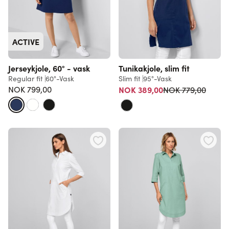
ACTIVE
Jerseykjole, 60° - vask
Tunikakjole, slim fit
Regular fit
60°-Vask
Slim fit
95°-Vask
Vanlig pris
NOK 799,00
NOK 389,00
NOK 779,00