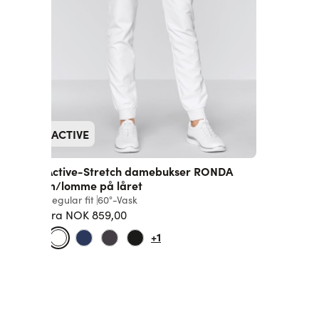
ACTIVE
Active-Stretch damebukser RONDA
m/lomme på låret
Regular fit
60°-Vask
Fra
NOK 859,00
Vanlig pris
+1