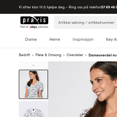
57 69 46 
Vi sitter klar til å hjelpe deg - Ring oss på telefon
Hopp til innhold
Artikkel søkning / artikkelnummer
Dame
Herre
Inspirasjon
Key A
Bedrift
Pleie & Omsorg
Overdeler
Dameoverdel m/p