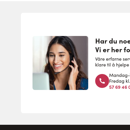
Har du no
Vi er her f
Våre erfarne se
klare til å hjel
Mandag-To
Fredag kl
57 69 46 