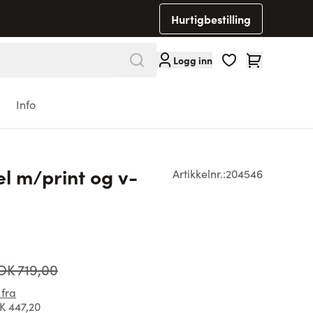
Hurtigbestilling
Cart
Logg inn
Info
 m/print og v-
Artikkelnr.:
204546
OK 719,00
 fra
 447,20