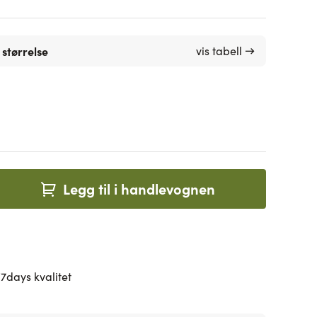
 størrelse
vis tabell →
Legg til i handlevognen
7days kvalitet