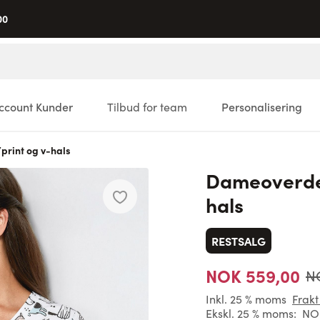
00
ccount Kunder
Tilbud for team
Personalisering
rint og v-hals
Dameoverdel
hals
RESTSALG
NOK 559,00
N
Inkl. 25 % moms
Frakt
Ekskl. 25 % moms:
NOK