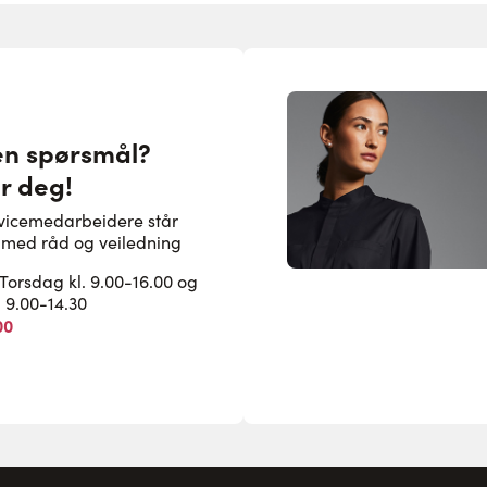
en spørsmål?
or deg!
rvicemedarbeidere står
pe med råd og veiledning
rsdag kl. 9.00-16.00 og
. 9.00-14.30
00