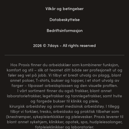
Vilkår og betingelser
Databeskyttelse
Bedriftsinformasjon
2026 © 7days - All rights reserved
Hos Praxis finner du arbeidsklær som kombinerer funksjon,
komfort og stil – slik at teamet ditt både ser profesjonelt ut og
føler seg vel på jobb. Vi tilbyr et bredt utvalg av plagg, blant
annet poloer, T-shirts, bukser og topper, i et stort utvalg av
farger – tilpasset arbeidsplassen og den visuelle profilen.
I vårt sortiment finner du også frakker, blant annet
laboratoriefrakker, legefrakker og tannlegefrakker, samt hvite
og fargede bukser til klinikk og pleie,
kirurgisk arbeidstøy og annet medisinsk arbeidstøy. I tillegg
tilbyr vi forklær, tresko, arbeidssko og praktisk tilbehør som
(
knestrømper
, sykepleierklokker og pleievesker. Praxis leverer til
blant annet sykehjem, klinikker, apotek, spa, hudpleiesalonger,
fotpleieklinikker og laboratorier.