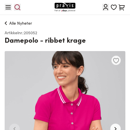
Hopp til innhold
Cart
Alle
Nyheter
Artikkelnr.:
205052
Damepolo - ribbet krage