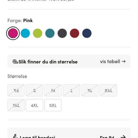
Pink
Farge
:
Slik finner du din størrelse
vis tabell →
Størrelse
XS
S
M
L
XL
XXL
3XL
4XL
5XL
Legg til broderi
Fra 94,-