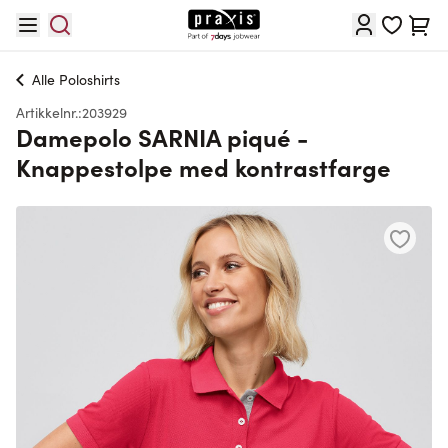
Hopp til innhold
Cart
Alle
Poloshirts
Artikkelnr.:
203929
Damepolo SARNIA piqué -
Knappestolpe med kontrastfarge