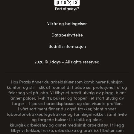
Vilkår og betingelser
Databeskyttelse
Bedriftsinformasjon
2026 © 7days - All rights reserved
Hos Praxis finner du arbeidsklær som kombinerer funksjon,
komfort og stil – slik at teamet ditt både ser profesjonelt ut og
føler seg vel på jobb. Vi tilbyr et bredt utvalg av plagg, blant
annet poloer, T-shirts, bukser og topper, i et stort utvalg av
farger – tilpasset arbeidsplassen og den visuelle profilen.
I vårt sortiment finner du også frakker, blant annet
laboratoriefrakker, legefrakker og tannlegefrakker, samt hvite
og fargede bukser til klinikk og pleie,
kirurgisk arbeidstøy og annet medisinsk arbeidstøy. I tillegg
tilbyr vi forklær, tresko, arbeidssko og praktisk tilbehør som