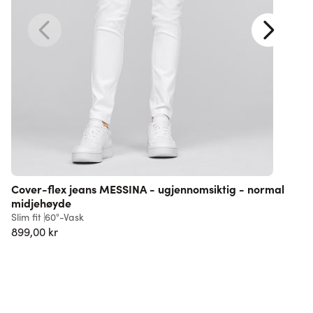
Cover-flex jeans MESSINA - ugjennomsiktig - normal
midjehøyde
L
Slim fit
60°-Vask
6
899,00 kr