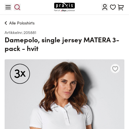
Hopp til innhold
Cart
Alle
Poloshirts
Artikkelnr.:
205881
Damepolo, single jersey MATERA 3-
pack - hvit