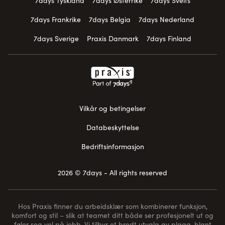
7days Tyskland
7days Østerrike
7days Sveits
7days Frankrike
7days Belgia
7days Nederland
7days Sverige
Praxis Danmark
7days Finland
Vilkår og betingelser
Databeskyttelse
Bedriftsinformasjon
2026 © 7days - All rights reserved
Hos Praxis finner du arbeidsklær som kombinerer funksjon,
komfort og stil – slik at teamet ditt både ser profesjonelt ut og
føler seg vel på jobb. Vi tilbyr et bredt utvalg av plagg, blant