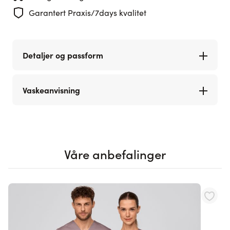
Garantert Praxis/7days kvalitet
Detaljer og passform
Vaskeanvisning
Våre anbefalinger
Navigating through the elements of the carousel is possible using th
Press to skip carousel
Press to go to carousel navigation