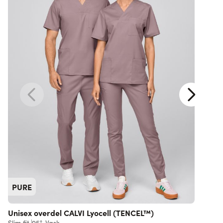
PURE
Unisex overdel CALVI Lyocell (TENCEL™)
U
Slim fit
95°-Vask
L