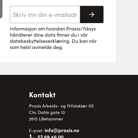
E-postadresse
Abonnere
Informasjon om hvordan Praxis/7days
håndterer dine data finner du i vår
databeskyttelseserklæring
. Du kan når
som helst avmelde deg.
Kontakt
Praxis Arbeids- og Fritidsklær AS
Chr. Dahls gate 10
2615 Lillehammer
info@praxis.no
E-post:
57 69 46 00