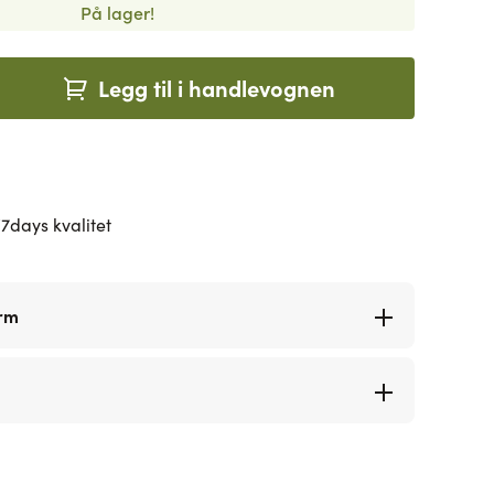
På lager!
Legg til i handlevognen
7days kvalitet
orm