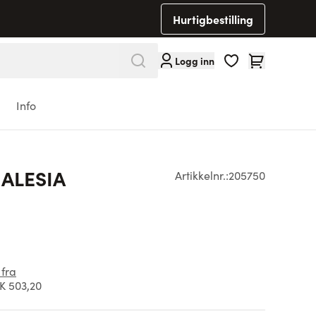
Hurtigbestilling
Cart
Logg inn
Info
 ALESIA
Artikkelnr.:
205750
 fra
K 503,20