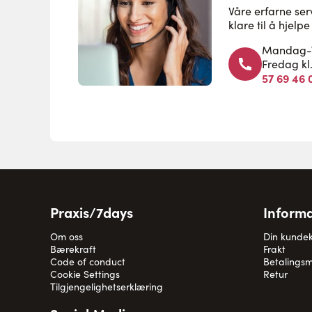
Våre erfarne se
klare til å hjel
Mandag-To
Fredag kl
57 69 46 
Praxis/7days
Informa
Om oss
Din kunde
Bærekraft
Frakt
Code of conduct
Betalingsm
Cookie Settings
Retur
Tilgjengelighetserklæring