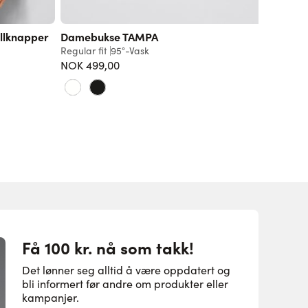
llknapper
Damebukse TAMPA
Active-
Regular fit
95°-Vask
Regular f
NOK 499,00
Fra
599
Få 100 kr. nå som takk!
Det lønner seg alltid å være oppdatert og
bli informert før andre om produkter eller
kampanjer.