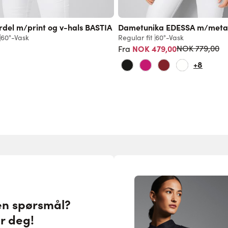
del m/print og v-hals BASTIA
Dametunika EDESSA m/meta
60°-Vask
Regular fit
60°-Vask
Vanlig pris
NOK 479,00
NOK 779,00
Fra
+8
en spørsmål?
or deg!