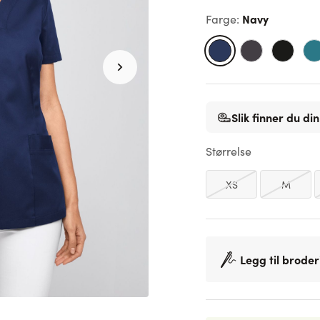
Navy
Farge
:
Slik finner du din
Størrelse
XS
M
Legg til broder