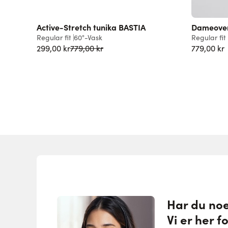
Active-Stretch tunika BASTIA
Dameover
Regular fit
60°-Vask
Regular fit
Vanlig pris
299,00 kr
779,00 kr
779,00 kr
Har du no
Vi er her f