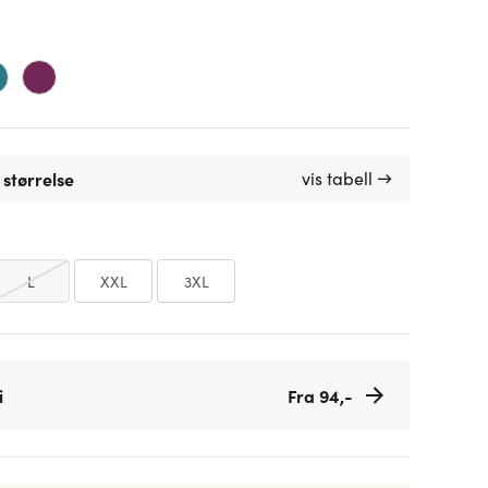
 størrelse
vis tabell →
L
XXL
3XL
i
Fra 94,-