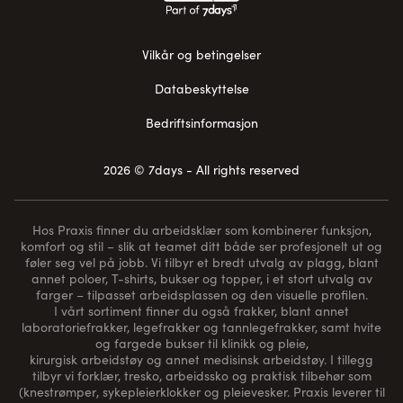
Vilkår og betingelser
Databeskyttelse
Bedriftsinformasjon
2026 © 7days - All rights reserved
Hos Praxis finner du arbeidsklær som kombinerer funksjon,
komfort og stil – slik at teamet ditt både ser profesjonelt ut og
føler seg vel på jobb. Vi tilbyr et bredt utvalg av plagg, blant
annet poloer, T-shirts, bukser og topper, i et stort utvalg av
farger – tilpasset arbeidsplassen og den visuelle profilen.
I vårt sortiment finner du også frakker, blant annet
laboratoriefrakker, legefrakker og tannlegefrakker, samt hvite
og fargede bukser til klinikk og pleie,
kirurgisk arbeidstøy og annet medisinsk arbeidstøy. I tillegg
tilbyr vi forklær, tresko, arbeidssko og praktisk tilbehør som
(
knestrømper
, sykepleierklokker og pleievesker. Praxis leverer til