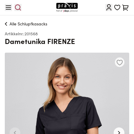
Hopp til innhold
Cart
Alle
Schlupfkasacks
Artikkelnr.:
201568
Dametunika FIRENZE