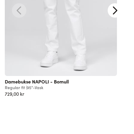
Damebukse NAPOLI - Bomull
Regular fit
95°-Vask
R
729,00 kr
7