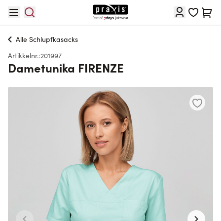
Hopp til innhold
Cart
Alle
Schlupfkasacks
Artikkelnr.:
201997
Dametunika FIRENZE