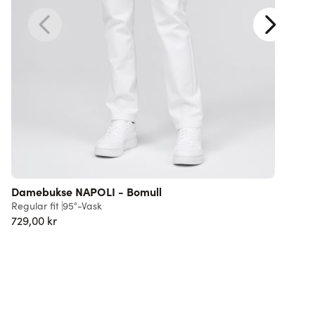
Damebukse NAPOLI - Bomull
Regular fit
95°-Vask
R
729,00 kr
7