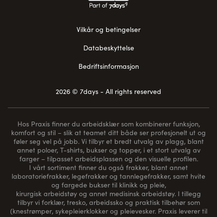
Vilkår og betingelser
Databeskyttelse
Bedriftsinformasjon
2026 © 7days - All rights reserved
Hos Praxis finner du arbeidsklær som kombinerer funksjon,
komfort og stil – slik at teamet ditt både ser profesjonelt ut og
føler seg vel på jobb. Vi tilbyr et bredt utvalg av plagg, blant
annet poloer, T-shirts, bukser og topper, i et stort utvalg av
farger – tilpasset arbeidsplassen og den visuelle profilen.
I vårt sortiment finner du også frakker, blant annet
laboratoriefrakker, legefrakker og tannlegefrakker, samt hvite
og fargede bukser til klinikk og pleie,
kirurgisk arbeidstøy og annet medisinsk arbeidstøy. I tillegg
tilbyr vi forklær, tresko, arbeidssko og praktisk tilbehør som
(
knestrømper
, sykepleierklokker og pleievesker. Praxis leverer til