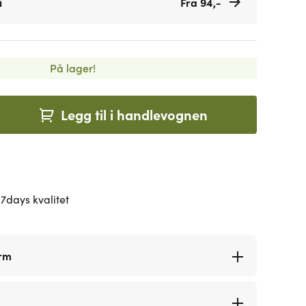
i
Fra 94,-
På lager!
Legg til i handlevognen
7days kvalitet
orm