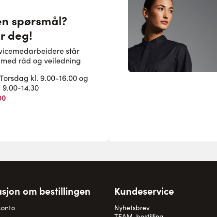
en spørsmål?
or deg!
rvicemedarbeidere står
pe med råd og veiledning
rsdag kl. 9.00-16.00 og
. 9.00-14.30
00
sjon om bestillingen
Kundeservice
konto
Nyhetsbrev
TEAM-bestilling