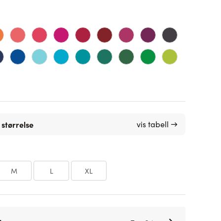
 størrelse
vis tabell →
M
L
XL