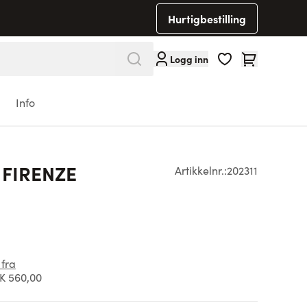
Hurtigbestilling
Cart
Logg inn
Info
 FIRENZE
Artikkelnr.:
202311
 fra
K 560,00