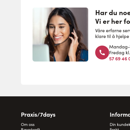
Har du no
Vi er her f
Våre erfarne se
klare til å hjel
Mandag-To
Fredag kl
57 69 46 
Praxis/7days
Informa
Om oss
Din kunde
Bærekraft
Frakt