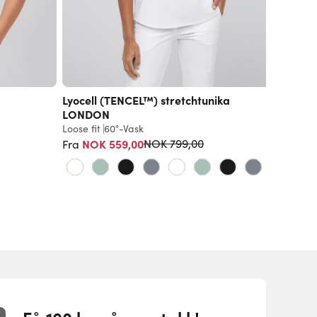
Lyocell (TENCEL™) stretchtunika
Unisex 
LONDON
Loose fit
Loose fit
60°-Vask
729,00 
Vanlig pris
NOK 559,00
NOK 799,00
Fra
+7