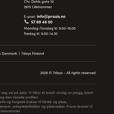
Chr. Dahls gate 10
2615 Lillehammer
info@praxis.no
E-post:
57 69 46 00
Mandag-Torsdag kl. 9.00-16.00
Fredag kl. 9.00-14.30
is Danmark
7days Finland
2026 © 7days - All rights reserved
 seg vel på jobb. Vi tilbyr et bredt utvalg av plagg, blant
og den visuelle profilen.
te og fargede bukser til klinikk og pleie,
rømper
, sykepleierklokker og pleievesker. Praxis leverer til
laboratorier.