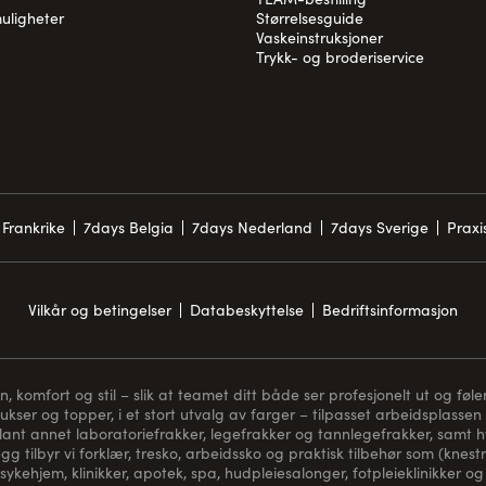
uligheter
Størrelsesguide
Vaskeinstruksjoner
Trykk- og broderiservice
Frankrike
7days Belgia
7days Nederland
7days Sverige
Prax
Vilkår og betingelser
Databeskyttelse
Bedriftsinformasjon
komfort og stil – slik at teamet ditt både ser profesjonelt ut og føler
bukser og topper, i et stort utvalg av farger – tilpasset arbeidsplassen 
blant annet laboratoriefrakker, legefrakker og tannlegefrakker, samt hvi
gg tilbyr vi forklær, tresko, arbeidssko og praktisk tilbehør som (
knest
sykehjem, klinikker, apotek, spa, hudpleiesalonger, fotpleieklinikker og 