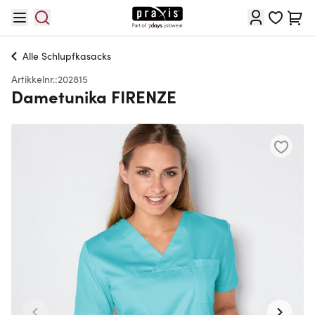
Hopp til innhold
Cart
Alle
Schlupfkasacks
Artikkelnr.:
202815
Dametunika FIRENZE