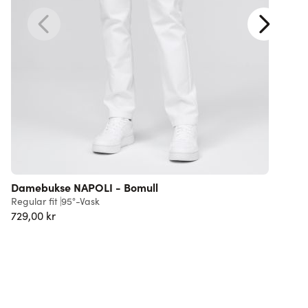
Damebukse NAPOLI - Bomull
S
Regular fit
95°-Vask
S
729,00 kr
4