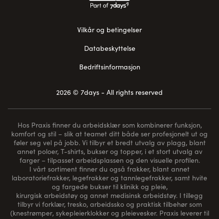
Vilkår og betingelser
Databeskyttelse
Bedriftsinformasjon
2026 © 7days - All rights reserved
Hos Praxis finner du arbeidsklær som kombinerer funksjon,
komfort og stil – slik at teamet ditt både ser profesjonelt ut og
føler seg vel på jobb. Vi tilbyr et bredt utvalg av plagg, blant
annet poloer, T-shirts, bukser og topper, i et stort utvalg av
farger – tilpasset arbeidsplassen og den visuelle profilen.
I vårt sortiment finner du også frakker, blant annet
laboratoriefrakker, legefrakker og tannlegefrakker, samt hvite
og fargede bukser til klinikk og pleie,
kirurgisk arbeidstøy og annet medisinsk arbeidstøy. I tillegg
tilbyr vi forklær, tresko, arbeidssko og praktisk tilbehør som
(
knestrømper
, sykepleierklokker og pleievesker. Praxis leverer til