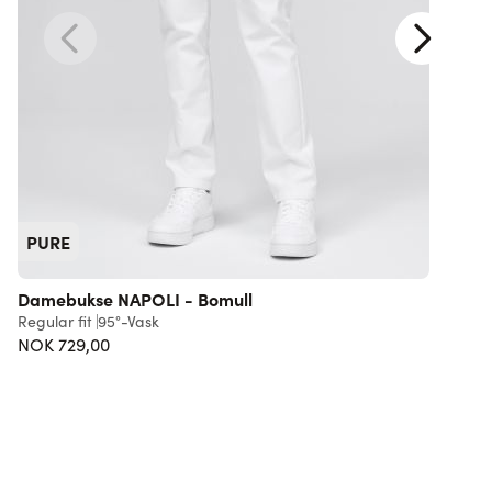
PURE
Damebukse NAPOLI - Bomull
Regular fit
95°-Vask
R
NOK 729,00
7