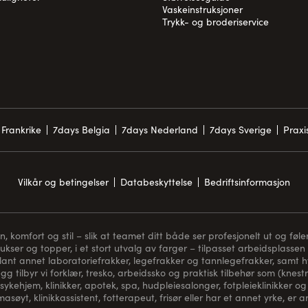
Vaskeinstruksjoner
Trykk- og broderiservice
Frankrike
7days Belgia
7days Nederland
7days Sverige
Prax
Vilkår og betingelser
Databeskyttelse
Bedriftsinformasjon
komfort og stil – slik at teamet ditt både ser profesjonelt ut og føler
bukser og topper, i et stort utvalg av farger – tilpasset arbeidsplassen 
blant annet laboratoriefrakker, legefrakker og tannlegefrakker, samt hvi
gg tilbyr vi forklær, tresko, arbeidssko og praktisk tilbehør som (
knest
sykehjem, klinikker, apotek, spa, hudpleiesalonger, fotpleieklinikker og 
asøyt, klinikkassistent, fotterapeut, frisør eller har et annet yrke, er 