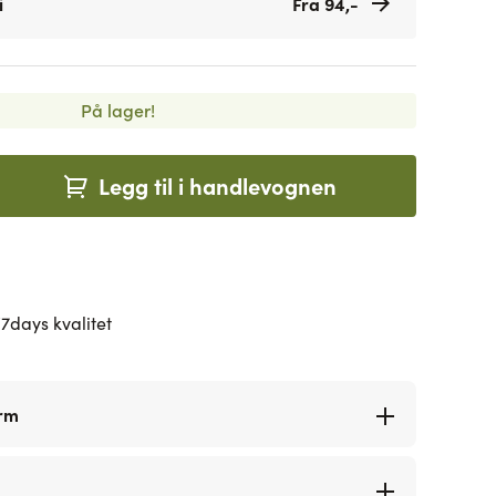
i
Fra 94,-
På lager!
Legg til i handlevognen
7days kvalitet
orm