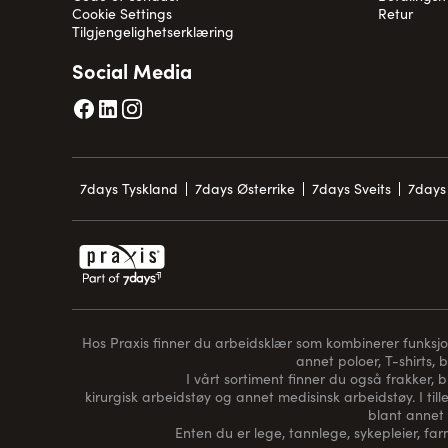
Cookie Settings
Retur
Tilgjengelighetserklæring
Social Media
7days Tyskland
7days Østerrike
7days Sveits
7days 
Hos Praxis finner du arbeidsklær som kombinerer funksjon, 
annet poloer, T-shirts, 
I vårt sortiment finner du også frakker, 
kirurgisk arbeidstøy og annet medisinsk arbeidstøy. I tille
blant annet 
Enten du er lege, tannlege, sykepleier, farm