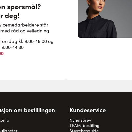
en spørsmål?
or deg!
rvicemedarbeidere står
pe med råd og veiledning
rsdag kl. 9.00-16.00 og
. 9.00-14.30
00
sjon om bestillingen
Kundeservice
konto
Nyhetsbrev
TEAM-bestilling
uligheter
Størrelsesguide