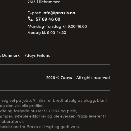
2615 Lillehammer
info@praxis.no
E-post:
57 69 46 00
Mandag-Torsdag kl. 9.00-16.00
Fredag kl. 9.00-14.30
is Danmark
7days Finland
2026 © 7days - All rights reserved
 seg vel på jobb. Vi tilbyr et bredt utvalg av plagg, blant
og den visuelle profilen.
te og fargede bukser til klinikk og pleie,
rømper
, sykepleierklokker og pleievesker. Praxis leverer til
laboratorier.
arbeidsklær fra Praxis et trygt og godt valg.