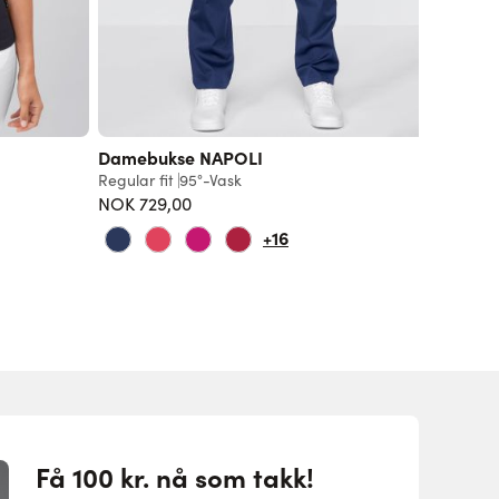
Damebukse NAPOLI
Damet
Regular fit
95°-Vask
Regular f
NOK 729,00
729,00 
+16
Få 100 kr. nå som takk!