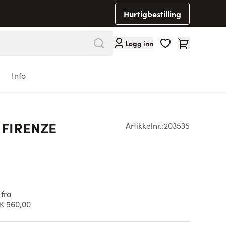
Hurtigbestilling
Cart
Logg inn
Info
 FIRENZE
Artikkelnr.:
203535
 fra
K 560,00