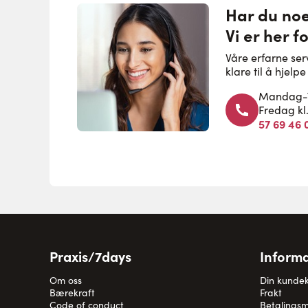
Har du no
Vi er her f
Våre erfarne se
klare til å hjel
Mandag-To
Fredag kl
57 69 46 
Praxis/7days
Informa
Om oss
Din kunde
Bærekraft
Frakt
Code of conduct
Betalingsm