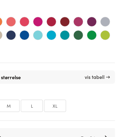
 størrelse
vis tabell →
M
L
XL