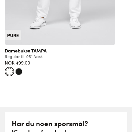
PURE
Damebukse TAMPA
Regular fit
95°-Vask
L
NOK 499,00
6
Har du noen spørsmål?
Vi er her for deg!