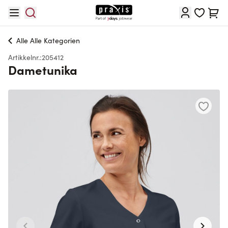
Hopp til innhold
Cart
Alle
Alle Kategorien
Artikkelnr.:
205412
Dametunika