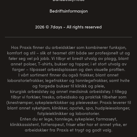
Bedriftsinformasjon
2026 © 7days - All rights reserved
Hos Praxis finner du arbeidsklær som kombinerer funksjon,
komfort og stil – slik at teamet ditt både ser profesjonelt ut og
føler seg vel på jobb. Vi tilbyr et bredt utvalg av plagg, blant
annet poloer, T-shirts, bukser og topper, i et stort utvalg av
farger – tilpasset arbeidsplassen og den visuelle profilen.
I vårt sortiment finner du også frakker, blant annet
laboratoriefrakker, legefrakker og tannlegefrakker, samt hvite
og fargede bukser til klinikk og pleie,
kirurgisk arbeidstøy og annet medisinsk arbeidstøy. I tillegg
tilbyr vi forklær, tresko, arbeidssko og praktisk tilbehør som
(
knestrømper
, sykepleierklokker og pleievesker. Praxis leverer til
blant annet sykehjem, klinikker, apotek, spa, hudpleiesalonger,
fotpleieklinikker og laboratorier.
Enten du er lege, tannlege, sykepleier, farmasøyt,
klinikkassistent, fotterapeut, frisør eller har et annet yrke, er
arbeidsklær fra Praxis et trygt og godt valg.