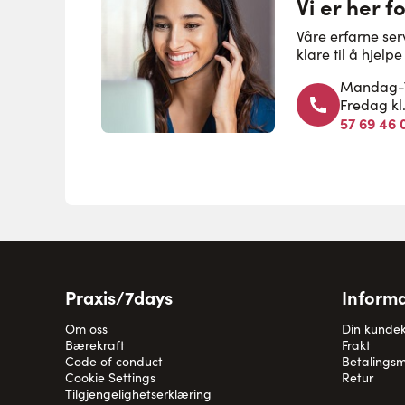
Vi er her f
Våre erfarne se
klare til å hjel
Mandag-To
Fredag kl
57 69 46 
Praxis/7days
Informa
Om oss
Din kunde
Bærekraft
Frakt
Code of conduct
Betalingsm
Cookie Settings
Retur
Tilgjengelighetserklæring