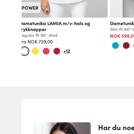
POWER
Dametunika LAMIA m/v-hals og
Dametunik
trykknapper
Slim fit
60°-
Regular fit
95°-Vask
NOK 599,0
Fra
NOK 729,00
Vanlig pris
+12
Har du no