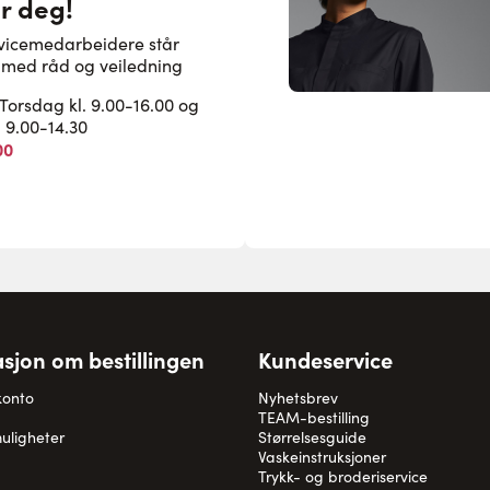
or deg!
rvicemedarbeidere står
pe med råd og veiledning
rsdag kl. 9.00-16.00 og
. 9.00-14.30
00
sjon om bestillingen
Kundeservice
konto
Nyhetsbrev
TEAM-bestilling
uligheter
Størrelsesguide
Vaskeinstruksjoner
Trykk- og broderiservice