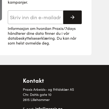
kampanjer.
E-postadresse
Abonnere
Informasjon om hvordan Praxis/7days
håndterer dine data finner du i vår
databeskyttelseserklæring
. Du kan når
som helst avmelde deg.
Kontakt
Praxis Arbeids- og Fritidsklær AS
Chr. Dahls gate 10
2615 Lillehammer
info@praxis.no
E-post: