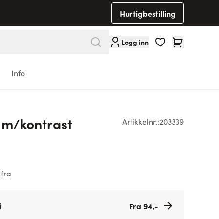
Hurtigbestilling
Cart
Logg inn
Info
 m/kontrast
Artikkelnr.:
203339
 fra
i
Fra 94,-