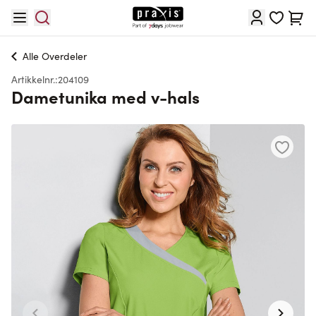
Hopp til innhold
Cart
Alle
Overdeler
Artikkelnr.:
204109
Dametunika med v-hals