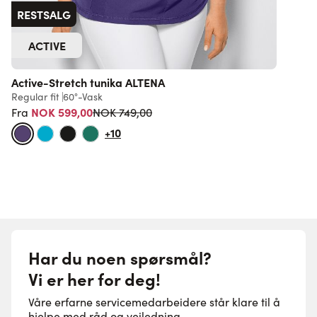
RESTSALG
ACTIVE
Active-Stretch tunika ALTENA
A
Regular fit
60°-Vask
R
Vanlig pris
NOK 599,00
F
NOK 749,00
Fra
+10
Har du noen spørsmål?
Vi er her for deg!
Våre erfarne servicemedarbeidere står klare til å
hjelpe med råd og veiledning