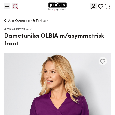
Hopp til innhold
Cart
Alle
Overdeler & Forklær
Artikkelnr.:
203763
Dametunika OLBIA m/asymmetrisk
front