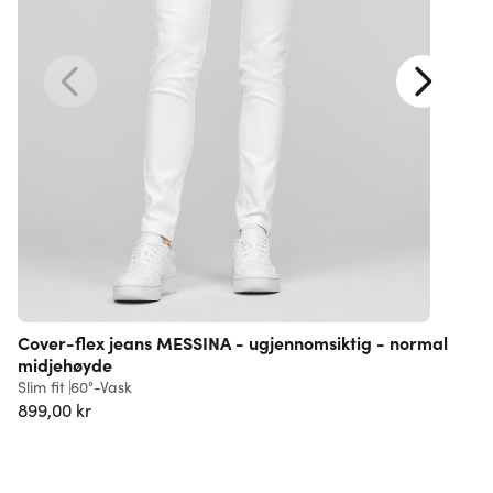
Cover-flex jeans MESSINA - ugjennomsiktig - normal
midjehøyde
L
Slim fit
60°-Vask
6
899,00 kr