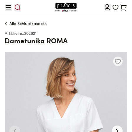
Hopp til innhold
Cart
Alle
Schlupfkasacks
Artikkelnr.:
202621
Dametunika ROMA