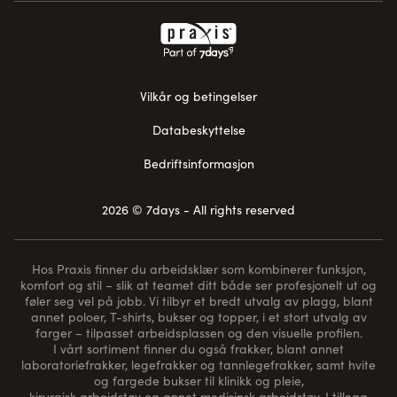
Vilkår og betingelser
Databeskyttelse
Bedriftsinformasjon
2026 © 7days - All rights reserved
Hos Praxis finner du arbeidsklær som kombinerer funksjon,
komfort og stil – slik at teamet ditt både ser profesjonelt ut og
føler seg vel på jobb. Vi tilbyr et bredt utvalg av plagg, blant
annet poloer, T-shirts, bukser og topper, i et stort utvalg av
farger – tilpasset arbeidsplassen og den visuelle profilen.
I vårt sortiment finner du også frakker, blant annet
laboratoriefrakker, legefrakker og tannlegefrakker, samt hvite
og fargede bukser til klinikk og pleie,
kirurgisk arbeidstøy og annet medisinsk arbeidstøy. I tillegg