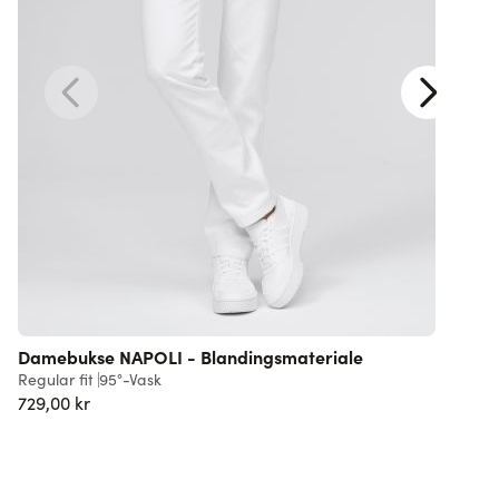
Damebukse NAPOLI - Blandingsmateriale
S
Regular fit
95°-Vask
S
729,00 kr
4