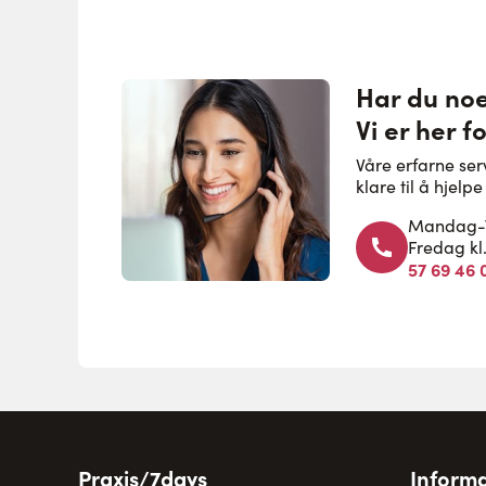
Har du no
Vi er her f
Våre erfarne se
klare til å hjel
Mandag-To
Fredag kl
57 69 46 
Praxis/7days
Informa