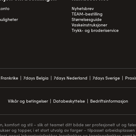
konto
Nyhetsbrev
TEAM-bestilling
uligheter
Størrelsesguide
Vaskeinstruksjoner
Trykk- og broderiservice
Frankrike
7days Belgia
7days Nederland
7days Sverige
Prax
Vilkår og betingelser
Databeskyttelse
Bedriftsinformasjon
komfort og stil – slik at teamet ditt både ser profesjonelt ut og føler
bukser og topper, i et stort utvalg av farger – tilpasset arbeidsplassen 
blant annet laboratoriefrakker, legefrakker og tannlegefrakker, samt hvi