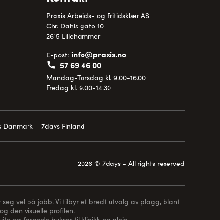
Praxis Arbeids- og Fritidsklær AS
Chr. Dahls gate 10
2615 Lillehammer
info@praxis.no
E-post:
57 69 46 00
Mandag-Torsdag kl. 9.00-16.00
Fredag kl. 9.00-14.30
is Danmark
7days Finland
2026 © 7days - All rights reserved
 seg vel på jobb. Vi tilbyr et bredt utvalg av plagg, blant
og den visuelle profilen.
te og fargede bukser til klinikk og pleie,