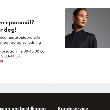
en spørsmål?
or deg!
rvicemedarbeidere står
pe med råd og veiledning
rsdag kl. 9.00-16.00 og
. 9.00-14.30
00
sjon om bestillingen
Kundeservice