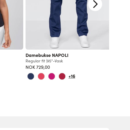
Damebukse NAPOLI
Dame s
(TENCE
Regular fit
95°-Vask
NOK 729,00
Regular f
859,00 
+16