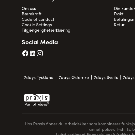
Om oss
Din kunde
Bærekraft
Frakt
Code of conduct
Betalingsm
Cookie Settings
Retur
Tilgjengelighetserklæring
Social Media
7days Tyskland
7days Østerrike
7days Sveits
7days 
Hos Praxis finner du arbeidsklær som kombinerer funksjon, 
annet poloer, T-shirts, 
I vårt sortiment finner du også frakker, 