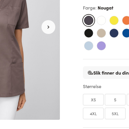
Nougat
Farge
:
Slik finner du din
Størrelse
XS
S
4XL
5XL