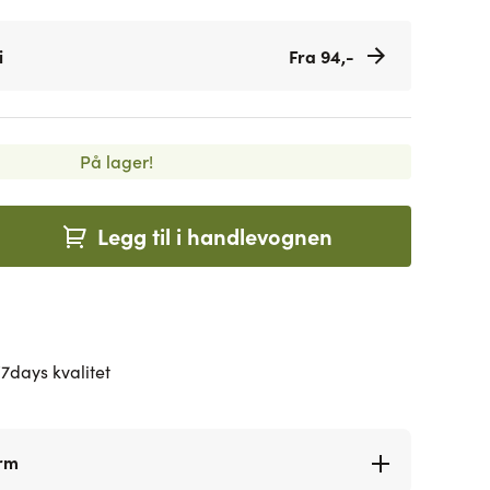
i
Fra 94,-
På lager!
Legg til i handlevognen
7days kvalitet
orm