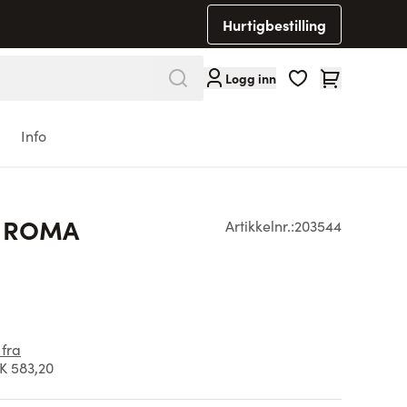
Hurtigbestilling
Cart
Logg inn
Info
a ROMA
Artikkelnr.:
203544
 fra
K 583,20