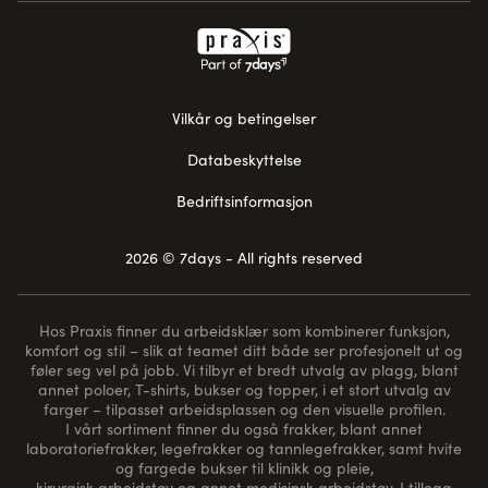
Vilkår og betingelser
Databeskyttelse
Bedriftsinformasjon
2026 © 7days - All rights reserved
Hos Praxis finner du arbeidsklær som kombinerer funksjon,
komfort og stil – slik at teamet ditt både ser profesjonelt ut og
føler seg vel på jobb. Vi tilbyr et bredt utvalg av plagg, blant
annet poloer, T-shirts, bukser og topper, i et stort utvalg av
farger – tilpasset arbeidsplassen og den visuelle profilen.
I vårt sortiment finner du også frakker, blant annet
laboratoriefrakker, legefrakker og tannlegefrakker, samt hvite
og fargede bukser til klinikk og pleie,
kirurgisk arbeidstøy og annet medisinsk arbeidstøy. I tillegg