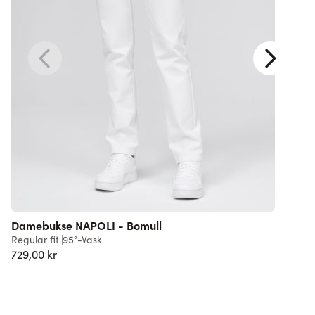
Damebukse NAPOLI - Bomull
Regular fit
95°-Vask
R
729,00 kr