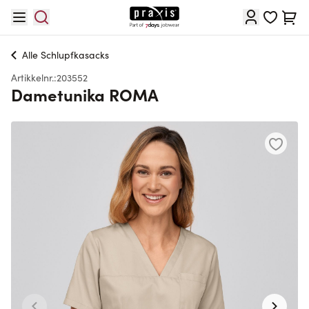
Hopp til innhold
Cart
Alle
Schlupfkasacks
Artikkelnr.:
203552
Dametunika ROMA