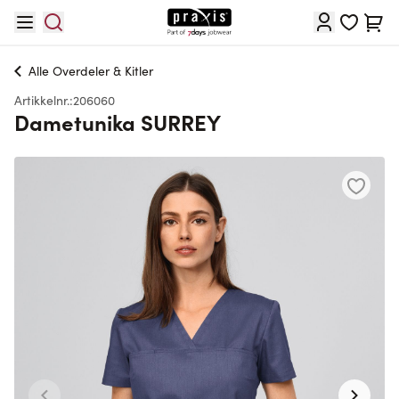
Hopp til innhold
Cart
Alle
Overdeler & Kitler
Artikkelnr.:
206060
Dametunika SURREY