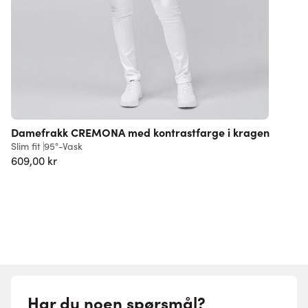
Damefrakk CREMONA med kontrastfarge i kragen
Slim fit
95°-Vask
R
609,00 kr
3
Har du noen spørsmål?