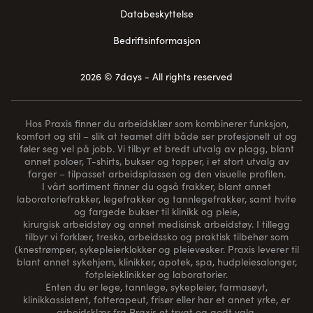
Databeskyttelse
Bedriftsinformasjon
2026 © 7days - All rights reserved
Hos Praxis finner du arbeidsklær som kombinerer funksjon,
komfort og stil – slik at teamet ditt både ser profesjonelt ut og
føler seg vel på jobb. Vi tilbyr et bredt utvalg av plagg, blant
annet poloer, T-shirts, bukser og topper, i et stort utvalg av
farger – tilpasset arbeidsplassen og den visuelle profilen.
I vårt sortiment finner du også frakker, blant annet
laboratoriefrakker, legefrakker og tannlegefrakker, samt hvite
og fargede bukser til klinikk og pleie,
kirurgisk arbeidstøy og annet medisinsk arbeidstøy. I tillegg
tilbyr vi forklær, tresko, arbeidssko og praktisk tilbehør som
(
knestrømper
, sykepleierklokker og pleievesker. Praxis leverer til
blant annet sykehjem, klinikker, apotek, spa, hudpleiesalonger,
fotpleieklinikker og laboratorier.
Enten du er lege, tannlege, sykepleier, farmasøyt,
klinikkassistent, fotterapeut, frisør eller har et annet yrke, er
arbeidsklær fra Praxis et trygt og godt valg.