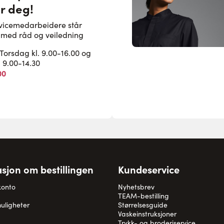
or deg!
rvicemedarbeidere står
pe med råd og veiledning
rsdag kl. 9.00-16.00 og
. 9.00-14.30
00
sjon om bestillingen
Kundeservice
konto
Nyhetsbrev
TEAM-bestilling
uligheter
Størrelsesguide
Vaskeinstruksjoner
Trykk- og broderiservice