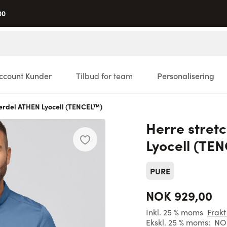
00
ccount Kunder
Tilbud for team
Personalisering
erdel ATHEN Lyocell (TENCEL™)
Herre stret
Lyocell (TE
PURE
NOK 929,00
Inkl. 25 % moms
Frakt
Ekskl. 25 % moms:
NOK