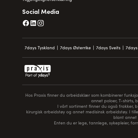
Social Media
7days Tyskland
7days Østerrike
7days Sveits
7days 
Hos Praxis finner du arbeidsklær som kombinerer funksjon, 
annet poloer, T-shirts, 
I vårt sortiment finner du også frakker, 
kirurgisk arbeidstøy og annet medisinsk arbeidstøy. I tille
blant annet 
Enten du er lege, tannlege, sykepleier, farm