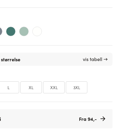
 størrelse
vis tabell →
L
XL
XXL
3XL
i
Fra 94,-