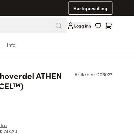
Hurtigbestilling
Cart
Logg inn
Info
choverdel ATHEN
Artikkelnr.:
206027
NCEL™)
 fra
 743,20