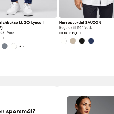
etchbukse LUGO Lyocell
Herreoverdel SAUZON
™)
Regular fit
95°-Vask
95°-Vask
NOK 799,00
00
+5
en spørsmål?