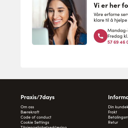
Vi er her f
Våre erfarne se
klare til å hjel
Mandag-To
Fredag kl
57 69 46 
Praxis/7days
Informa
Om oss
Din kunde
Bærekraft
Frakt
Code of conduct
Betalingsm
Cookie Settings
Retur
Tilgjengelighetserklæring