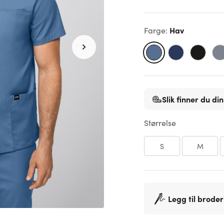
Hav
Farge
:
Slik finner du din
Størrelse
S
M
Legg til broder