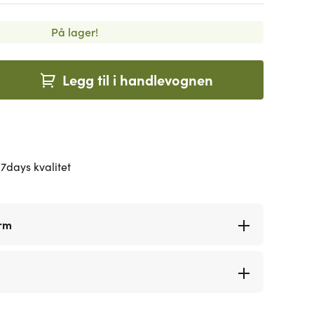
På lager!
Legg til i handlevognen
7days kvalitet
orm