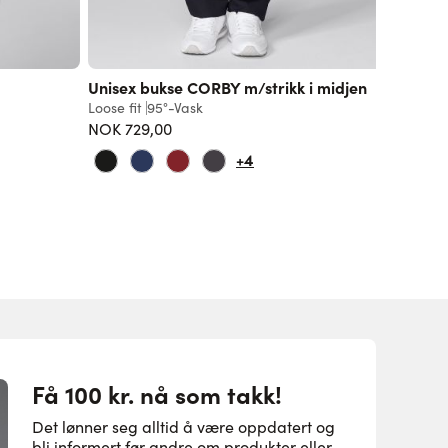
Unisex bukse CORBY m/strikk i midjen
Unisex 
Loose fit
95°-Vask
Loose fit
NOK 729,00
729,00 
+4
Få 100 kr. nå som takk!
Det lønner seg alltid å være oppdatert og
bli informert før andre om produkter eller