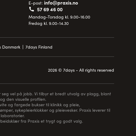
info@praxis.no
E-post:
57 69 46 00
Mandag-Torsdag kl. 9.00-16.00
Fredag kl. 9.00-14.30
is Danmark
7days Finland
2026 © 7days - All rights reserved
 seg vel på jobb. Vi tilbyr et bredt utvalg av plagg, blant
og den visuelle profilen.
te og fargede bukser til klinikk og pleie,
rømper
, sykepleierklokker og pleievesker. Praxis leverer til
laboratorier.
arbeidsklær fra Praxis et trygt og godt valg.