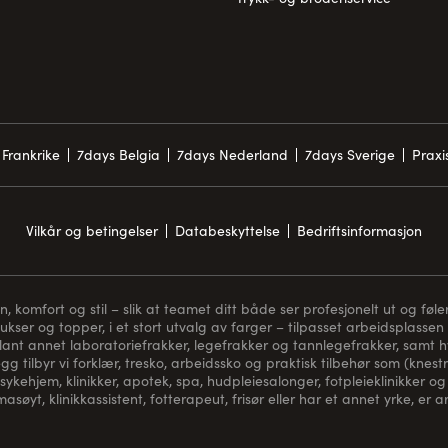
Frankrike
7days Belgia
7days Nederland
7days Sverige
Prax
Vilkår og betingelser
Databeskyttelse
Bedriftsinformasjon
komfort og stil – slik at teamet ditt både ser profesjonelt ut og føler
bukser og topper, i et stort utvalg av farger – tilpasset arbeidsplassen 
blant annet laboratoriefrakker, legefrakker og tannlegefrakker, samt hvi
gg tilbyr vi forklær, tresko, arbeidssko og praktisk tilbehør som (
knest
sykehjem, klinikker, apotek, spa, hudpleiesalonger, fotpleieklinikker og 
asøyt, klinikkassistent, fotterapeut, frisør eller har et annet yrke, er 