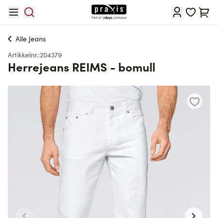
Hopp til innhold
Cart
Alle
Jeans
Artikkelnr.:
204379
Herrejeans REIMS - bomull