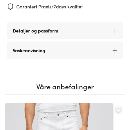
Garantert Praxis/7days kvalitet
Detaljer og passform
Vaskeanvisning
Våre anbefalinger
Navigating through the elements of the carousel is possible using th
Press to skip carousel