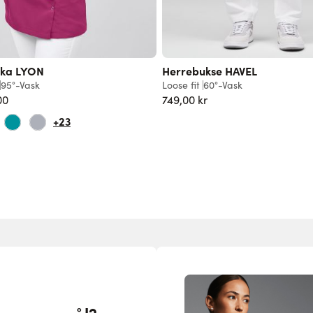
ka LYON
Herrebukse HAVEL
95°-Vask
Loose fit
60°-Vask
00
749,00 kr
+23