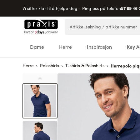
57 69 46 
Vi sitter klar til å hjelpe deg - Ring oss på telefon
Hopp til innhold
Artikkel søkning / artikkelnummer
Dame
Herre
Inspirasjon
Key A
Herre
Poloshirts
T-shirts & Poloshirts
Herrepolo pi