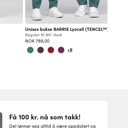
ACTIV
Unisex bukse BARRIE Lyocell (TENCEL™)
Active-
m/lomm
Regular fit
95°-Vask
NOK 789,00
Regular f
NOK 85
+9
Få 100 kr. nå som takk!
Det lønner seg alltid å være oppdatert og