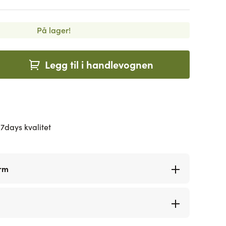
På lager!
Legg til i handlevognen
7days kvalitet
orm