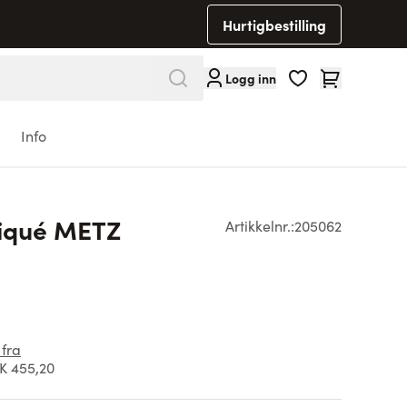
Hurtigbestilling
Cart
Logg inn
Info
piqué METZ
Artikkelnr.:
205062
 fra
K 455,20