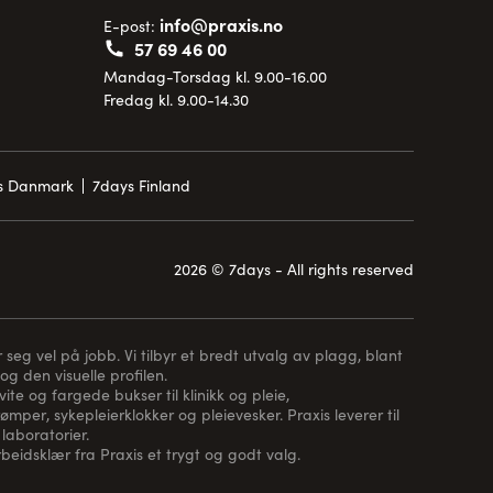
info@praxis.no
E-post:
57 69 46 00
Mandag-Torsdag kl. 9.00-16.00
Fredag kl. 9.00-14.30
is Danmark
7days Finland
2026 © 7days - All rights reserved
 seg vel på jobb. Vi tilbyr et bredt utvalg av plagg, blant
og den visuelle profilen.
te og fargede bukser til klinikk og pleie,
rømper
, sykepleierklokker og pleievesker. Praxis leverer til
laboratorier.
arbeidsklær fra Praxis et trygt og godt valg.