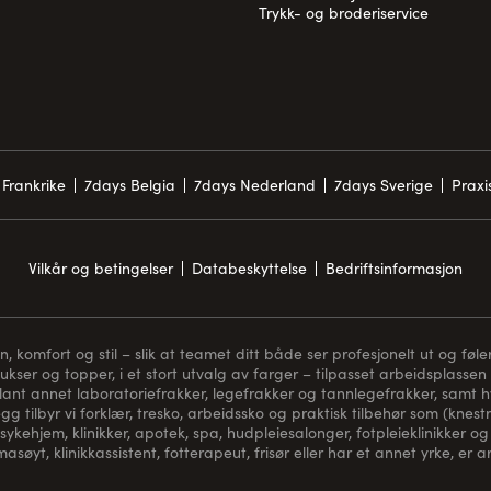
Trykk- og broderiservice
Frankrike
7days Belgia
7days Nederland
7days Sverige
Prax
Vilkår og betingelser
Databeskyttelse
Bedriftsinformasjon
komfort og stil – slik at teamet ditt både ser profesjonelt ut og føler
bukser og topper, i et stort utvalg av farger – tilpasset arbeidsplassen 
blant annet laboratoriefrakker, legefrakker og tannlegefrakker, samt hvi
gg tilbyr vi forklær, tresko, arbeidssko og praktisk tilbehør som (
knest
sykehjem, klinikker, apotek, spa, hudpleiesalonger, fotpleieklinikker og 
asøyt, klinikkassistent, fotterapeut, frisør eller har et annet yrke, er 