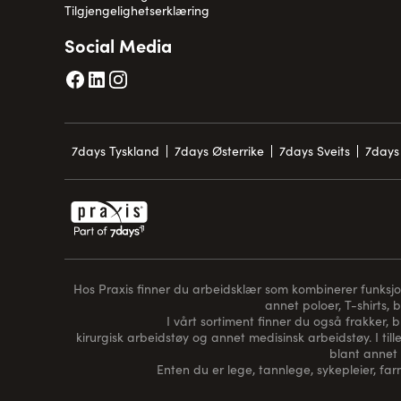
Tilgjengelighetserklæring
Social Media
7days Tyskland
7days Østerrike
7days Sveits
7days 
Hos Praxis finner du arbeidsklær som kombinerer funksjon, 
annet poloer, T-shirts, 
I vårt sortiment finner du også frakker, 
kirurgisk arbeidstøy og annet medisinsk arbeidstøy. I tille
blant annet 
Enten du er lege, tannlege, sykepleier, farm