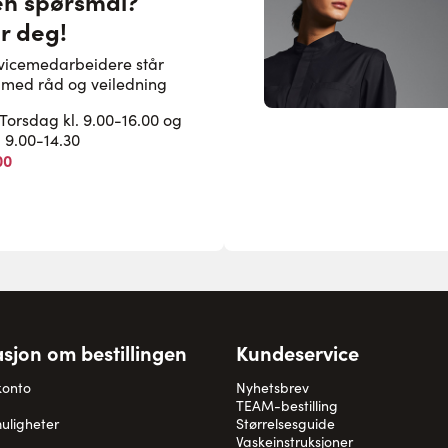
en spørsmål?
or deg!
rvicemedarbeidere står
pe med råd og veiledning
rsdag kl. 9.00-16.00 og
. 9.00-14.30
00
sjon om bestillingen
Kundeservice
konto
Nyhetsbrev
TEAM-bestilling
uligheter
Størrelsesguide
Vaskeinstruksjoner