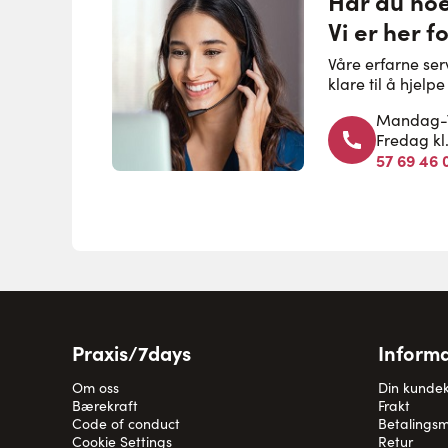
Har du no
Vi er her f
Våre erfarne se
klare til å hjel
Mandag-To
Fredag kl
57 69 46 
Praxis/7days
Informa
Om oss
Din kunde
Bærekraft
Frakt
Code of conduct
Betalingsm
Cookie Settings
Retur