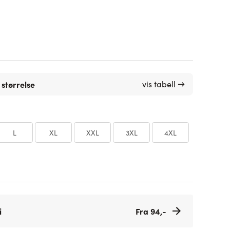
 størrelse
vis tabell →
L
XL
XXL
3XL
4XL
i
Fra 94,-