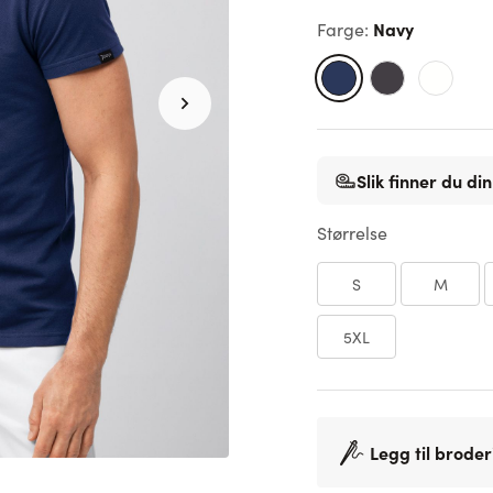
Navy
Farge
:
Slik finner du din
Størrelse
S
M
5XL
Legg til broder