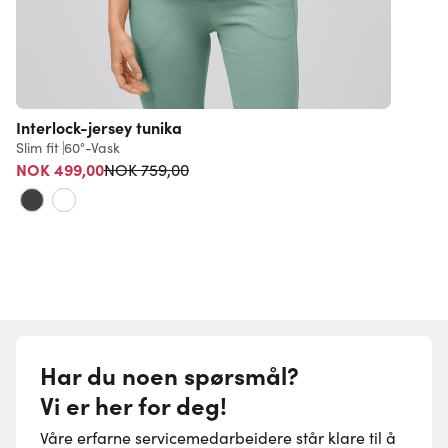
Interlock-jersey tunika
I
Slim fit
60°-Vask
R
Vanlig pris
NOK 499,00
7
NOK 759,00
Har du noen spørsmål?
Vi er her for deg!
Våre erfarne servicemedarbeidere står klare til å