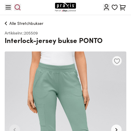
Hopp til innhold
Cart
Alle
Stretchbukser
Artikkelnr.:
205509
Interlock-jersey bukse PONTO