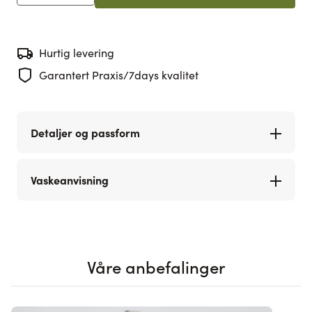
Hurtig levering
Garantert Praxis/7days kvalitet
Detaljer og passform
Vaskeanvisning
Våre anbefalinger
Navigating through the elements of the carousel is possible using th
Press to skip carousel
Press to go to carousel navigation