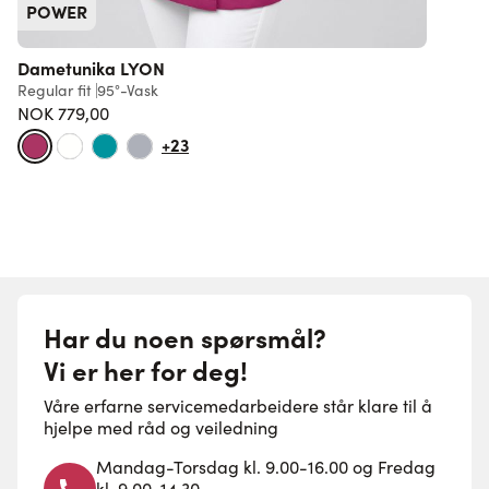
POWER
Dametunika LYON
Regular fit
95°-Vask
R
NOK 779,00
+23
Har du noen spørsmål?
Vi er her for deg!
Våre erfarne servicemedarbeidere står klare til å
hjelpe med råd og veiledning
Mandag-Torsdag kl. 9.00-16.00 og Fredag
kl. 9.00-14.30