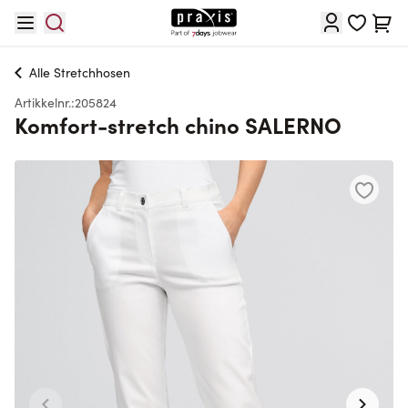
Hopp til innhold
Cart
Alle
Stretchhosen
Artikkelnr.:
205824
Komfort-stretch chino SALERNO