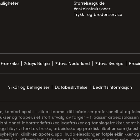
uligheter
Størrelsesguide
Vaskeinstruksjoner
Trykk- og broderiservice
Frankrike
7days Belgia
7days Nederland
7days Sverige
Prax
Vilkår og betingelser
Databeskyttelse
Bedriftsinformasjon
komfort og stil – slik at teamet ditt både ser profesjonelt ut og føler
bukser og topper, i et stort utvalg av farger – tilpasset arbeidsplassen 
blant annet laboratoriefrakker, legefrakker og tannlegefrakker, samt hvi
gg tilbyr vi forklær, tresko, arbeidssko og praktisk tilbehør som (
knest
sykehjem, klinikker, apotek, spa, hudpleiesalonger, fotpleieklinikker og 
asøyt, klinikkassistent, fotterapeut, frisør eller har et annet yrke, er 