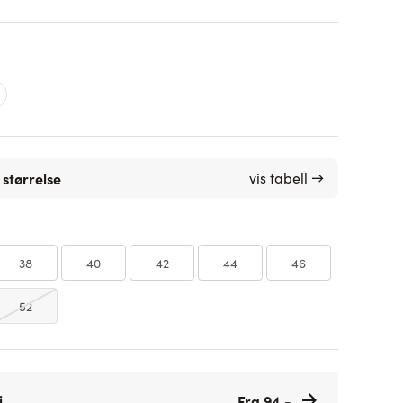
 størrelse
vis tabell →
38
40
42
44
46
52
i
Fra 94,-