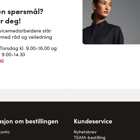
en spørsmål?
or deg!
rvicemedarbeidere står
pe med råd og veiledning
rsdag kl. 9.00-16.00 og
. 9.00-14.30
00
sjon om bestillingen
Kundeservice
konto
Nyhetsbrev
TEAM-bestilling