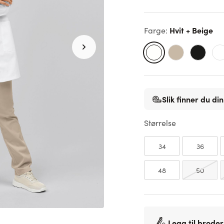
Hvit + Beige
Farge
:
Slik finner du din
Størrelse
34
36
48
50
Legg til broder