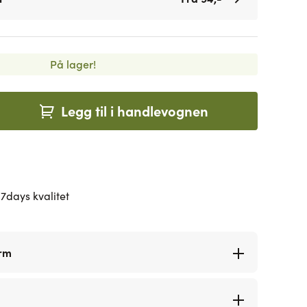
På lager!
Legg til i handlevognen
7days kvalitet
orm