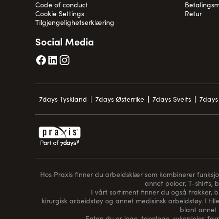
Code of conduct
Betalingsm
Cookie Settings
Retur
Tilgjengelighetserklæring
Social Media
7days Tyskland
7days Østerrike
7days Sveits
7days 
Hos Praxis finner du arbeidsklær som kombinerer funksjon, 
annet poloer, T-shirts, 
I vårt sortiment finner du også frakker, 
kirurgisk arbeidstøy og annet medisinsk arbeidstøy. I tille
blant annet 
Enten du er lege, tannlege, sykepleier, farm