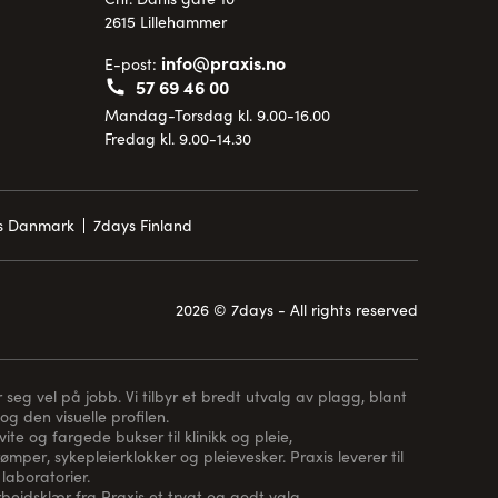
2615 Lillehammer
info@praxis.no
E-post:
57 69 46 00
Mandag-Torsdag kl. 9.00-16.00
Fredag kl. 9.00-14.30
is Danmark
7days Finland
2026 © 7days - All rights reserved
 seg vel på jobb. Vi tilbyr et bredt utvalg av plagg, blant
og den visuelle profilen.
te og fargede bukser til klinikk og pleie,
rømper
, sykepleierklokker og pleievesker. Praxis leverer til
laboratorier.
arbeidsklær fra Praxis et trygt og godt valg.