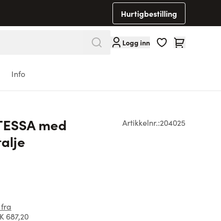
Hurtigbestilling
Cart
Logg inn
Info
ATESSA med
Artikkelnr.:
204025
alje
 fra
 687,20