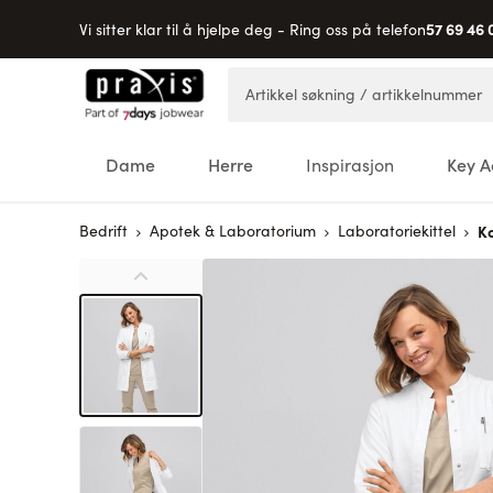
57 69 46 
Vi sitter klar til å hjelpe deg - Ring oss på telefon
Hopp til innhold
Artikkel søkning / artikkelnummer
Dame
Herre
Inspirasjon
Key A
Bedrift
Apotek & Laboratorium
Laboratoriekittel
Ko