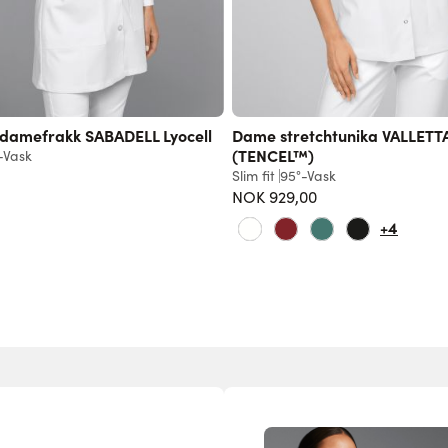
 damefrakk SABADELL Lyocell
Dame stretchtunika VALLETTA
(TENCEL™)
-Vask
Slim fit
95°-Vask
NOK 929,00
+4