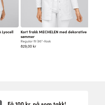
 Lyocell
Kort frakk MECHELEN med dekorative
Dametu
sømmer
Slim fit
6
Regular fit
95°-Vask
559,00 
829,00 kr
Få 100 kr. nå som takk!