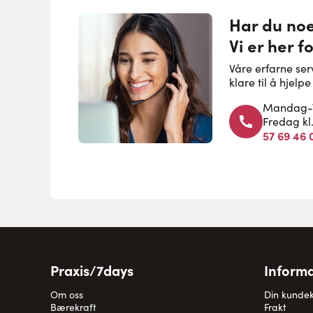
Har du no
Vi er her f
Våre erfarne se
klare til å hjel
Mandag-To
Fredag kl
57 69 46 
Praxis/7days
Informa
Om oss
Din kunde
Bærekraft
Frakt