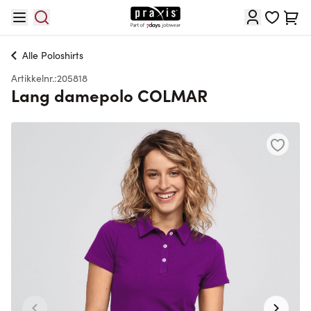
Hopp til innhold
Cart
Alle
Poloshirts
Artikkelnr.:
205818
Lang damepolo COLMAR