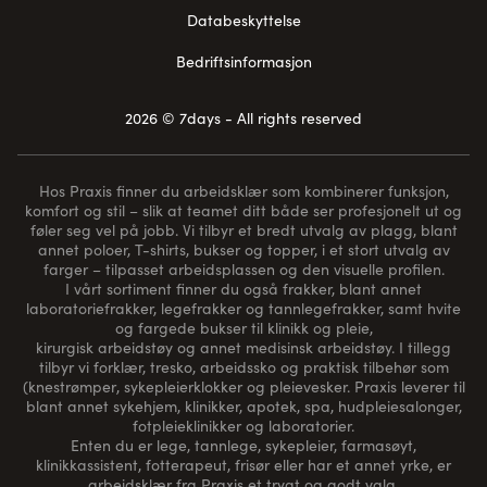
Databeskyttelse
Bedriftsinformasjon
2026 © 7days - All rights reserved
Hos Praxis finner du arbeidsklær som kombinerer funksjon,
komfort og stil – slik at teamet ditt både ser profesjonelt ut og
føler seg vel på jobb. Vi tilbyr et bredt utvalg av plagg, blant
annet poloer, T-shirts, bukser og topper, i et stort utvalg av
farger – tilpasset arbeidsplassen og den visuelle profilen.
I vårt sortiment finner du også frakker, blant annet
laboratoriefrakker, legefrakker og tannlegefrakker, samt hvite
og fargede bukser til klinikk og pleie,
kirurgisk arbeidstøy og annet medisinsk arbeidstøy. I tillegg
tilbyr vi forklær, tresko, arbeidssko og praktisk tilbehør som
(
knestrømper
, sykepleierklokker og pleievesker. Praxis leverer til
blant annet sykehjem, klinikker, apotek, spa, hudpleiesalonger,
fotpleieklinikker og laboratorier.
Enten du er lege, tannlege, sykepleier, farmasøyt,
klinikkassistent, fotterapeut, frisør eller har et annet yrke, er
arbeidsklær fra Praxis et trygt og godt valg.