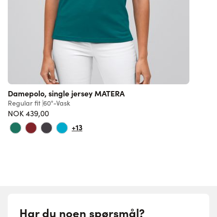
Damepolo, single jersey MATERA
Regular fit
60°-Vask
8
NOK 439,00
+13
Har du noen spørsmål?