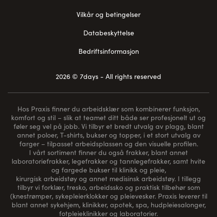
Vilkår og betingelser
Databeskyttelse
Bedriftsinformasjon
2026 © 7days - All rights reserved
Hos Praxis finner du arbeidsklær som kombinerer funksjon,
komfort og stil – slik at teamet ditt både ser profesjonelt ut og
føler seg vel på jobb. Vi tilbyr et bredt utvalg av plagg, blant
annet poloer, T-shirts, bukser og topper, i et stort utvalg av
farger – tilpasset arbeidsplassen og den visuelle profilen.
I vårt sortiment finner du også frakker, blant annet
laboratoriefrakker, legefrakker og tannlegefrakker, samt hvite
og fargede bukser til klinikk og pleie,
kirurgisk arbeidstøy og annet medisinsk arbeidstøy. I tillegg
tilbyr vi forklær, tresko, arbeidssko og praktisk tilbehør som
(
knestrømper
, sykepleierklokker og pleievesker. Praxis leverer til
blant annet sykehjem, klinikker, apotek, spa, hudpleiesalonger,
fotpleieklinikker og laboratorier.