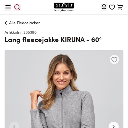
Hopp til innhold
Cart
Alle
Fleecejacken
Artikkelnr.:
205390
Lang fleecejakke KIRUNA - 60°