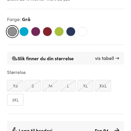
Grå
Farge
:
Slik finner du din størrelse
vis tabell →
Størrelse
XS
S
M
L
XL
XXL
3XL
Legg til broderi
Fra 94,-