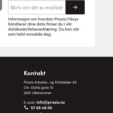
E-postadresse
Abonnere
Informasjon om hvordan Praxis/7days
håndterer dine data finner du i vår
databeskyttelseserklæring
. Du kan når
som helst avmelde deg.
Kontakt
Praxis Arbeids- og Fritidsklær AS
Chr. Dahls gate 10
2615 Lillehammer
info@praxis.no
E-post:
57 69 46 00