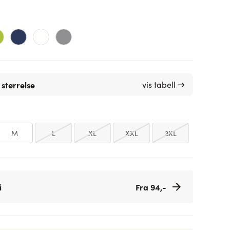
 størrelse
vis tabell →
M
L
XL
XXL
3XL
i
Fra 94,-