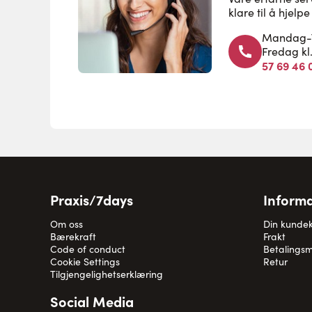
klare til å hjel
Mandag-To
Fredag kl
57 69 46 
Praxis/7days
Informa
Om oss
Din kunde
Bærekraft
Frakt
Code of conduct
Betalingsm
Cookie Settings
Retur
Tilgjengelighetserklæring
Social Media