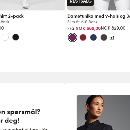
RESTSALG
hirt 2-pack
Dametunika med v-hals og 3
-Vask
Slim fit
60°-Vask
Vanlig pris
00
NOK 669,00
NOK 829,00
Fra
+1
en spørsmål?
or deg!
rvicemedarbeidere står