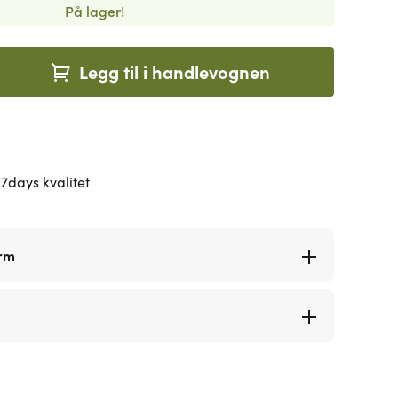
På lager!
Legg til i handlevognen
7days kvalitet
orm