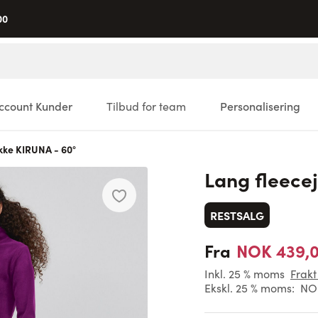
00
ccount Kunder
Tilbud for team
Personalisering
kke KIRUNA - 60°
Lang fleece
RESTSALG
NOK 439,
Fra
Inkl. 25 % moms
Frakt
Ekskl. 25 % moms:
NOK