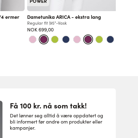
POWER
/4 ermer
Dametunika ARICA - ekstra lang
Unisex 
Regular fit
95°-Vask
Slim fit
9
NOK 699,00
759,00 
Få 100 kr. nå som takk!
Det lønner seg alltid å være oppdatert og
bli informert før andre om produkter eller
kampanjer.