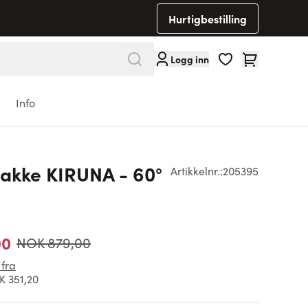
Hurtigbestilling
Cart
Logg inn
Info
jakke KIRUNA - 60°
Artikkelnr.:
205395
00
NOK 879,00
 fra
 351,20