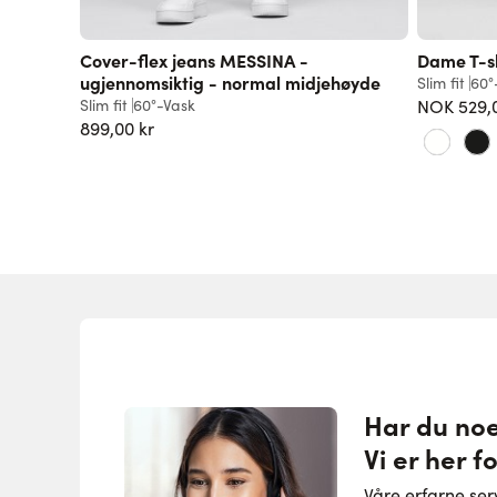
Cover-flex jeans MESSINA -
Dame T-s
ugjennomsiktig - normal midjehøyde
Slim fit
60°
Slim fit
60°-Vask
NOK 529,
899,00 kr
Har du no
Vi er her f
Våre erfarne se