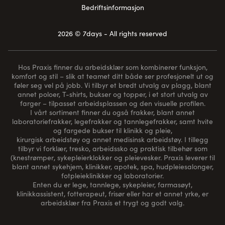
Bedriftsinformasjon
2026 © 7days - All rights reserved
Hos Praxis finner du arbeidsklær som kombinerer funksjon,
komfort og stil – slik at teamet ditt både ser profesjonelt ut og
føler seg vel på jobb. Vi tilbyr et bredt utvalg av plagg, blant
annet poloer, T-shirts, bukser og topper, i et stort utvalg av
farger – tilpasset arbeidsplassen og den visuelle profilen.
I vårt sortiment finner du også frakker, blant annet
laboratoriefrakker, legefrakker og tannlegefrakker, samt hvite
og fargede bukser til klinikk og pleie,
kirurgisk arbeidstøy og annet medisinsk arbeidstøy. I tillegg
tilbyr vi forklær, tresko, arbeidssko og praktisk tilbehør som
(
knestrømper
, sykepleierklokker og pleievesker. Praxis leverer til
blant annet sykehjem, klinikker, apotek, spa, hudpleiesalonger,
fotpleieklinikker og laboratorier.
Enten du er lege, tannlege, sykepleier, farmasøyt,
klinikkassistent, fotterapeut, frisør eller har et annet yrke, er
arbeidsklær fra Praxis et trygt og godt valg.