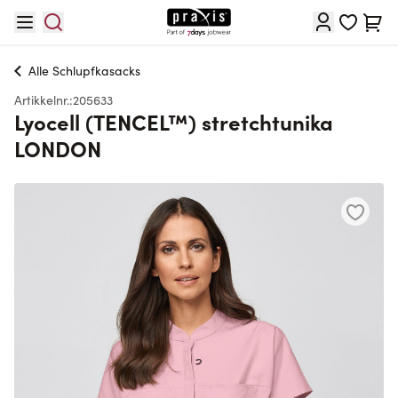
Hopp til innhold
Cart
Alle
Schlupfkasacks
Artikkelnr.:
205633
Lyocell (TENCEL™) stretchtunika
LONDON