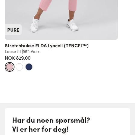
PURE
Stretchbukse ELDA Lyocell (TENCEL™)
Loose fit
95°-Vask
S
NOK 829,00
7
Har du noen spørsmål?
Vi er her for deg!