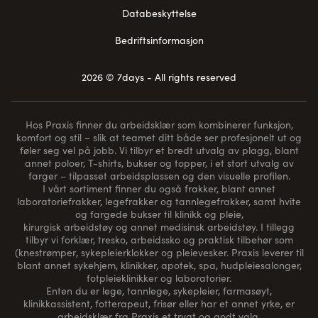
Databeskyttelse
Bedriftsinformasjon
2026 © 7days - All rights reserved
Hos Praxis finner du arbeidsklær som kombinerer funksjon,
komfort og stil – slik at teamet ditt både ser profesjonelt ut og
føler seg vel på jobb. Vi tilbyr et bredt utvalg av plagg, blant
annet poloer, T-shirts, bukser og topper, i et stort utvalg av
farger – tilpasset arbeidsplassen og den visuelle profilen.
I vårt sortiment finner du også frakker, blant annet
laboratoriefrakker, legefrakker og tannlegefrakker, samt hvite
og fargede bukser til klinikk og pleie,
kirurgisk arbeidstøy og annet medisinsk arbeidstøy. I tillegg
tilbyr vi forklær, tresko, arbeidssko og praktisk tilbehør som
(
knestrømper
, sykepleierklokker og pleievesker. Praxis leverer til
blant annet sykehjem, klinikker, apotek, spa, hudpleiesalonger,
fotpleieklinikker og laboratorier.
Enten du er lege, tannlege, sykepleier, farmasøyt,
klinikkassistent, fotterapeut, frisør eller har et annet yrke, er
arbeidsklær fra Praxis et trygt og godt valg.