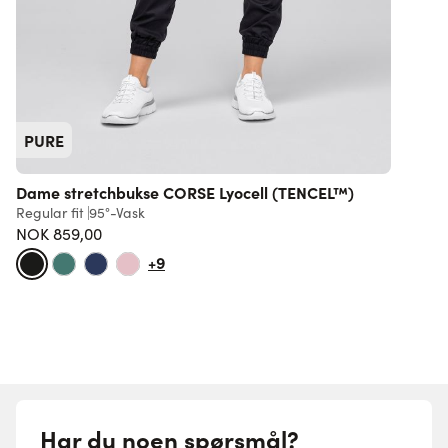
PURE
Dame stretchbukse CORSE Lyocell (TENCEL™)
Regular fit
95°-Vask
S
NOK 859,00
7
+9
Har du noen spørsmål?