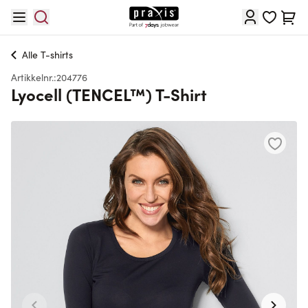
Hopp til innhold
Cart
Alle
T-shirts
Artikkelnr.:
204776
Lyocell (TENCEL™) T-Shirt