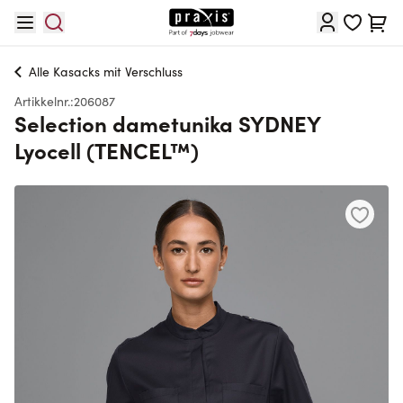
Hopp til innhold
Cart
Alle
Kasacks mit Verschluss
Artikkelnr.:
206087
Selection dametunika SYDNEY
Lyocell (TENCEL™)