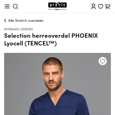
Hopp til innhold
Cart
Alle
Stretch overdeler
Artikkelnr.:
206082
Selection herreoverdel PHOENIX
Lyocell (TENCEL™)