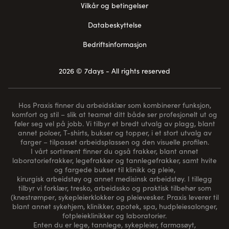
Vilkår og betingelser
Databeskyttelse
Bedriftsinformasjon
2026 © 7days - All rights reserved
Hos Praxis finner du arbeidsklær som kombinerer funksjon,
komfort og stil – slik at teamet ditt både ser profesjonelt ut og
føler seg vel på jobb. Vi tilbyr et bredt utvalg av plagg, blant
annet poloer, T-shirts, bukser og topper, i et stort utvalg av
farger – tilpasset arbeidsplassen og den visuelle profilen.
I vårt sortiment finner du også frakker, blant annet
laboratoriefrakker, legefrakker og tannlegefrakker, samt hvite
og fargede bukser til klinikk og pleie,
kirurgisk arbeidstøy og annet medisinsk arbeidstøy. I tillegg
tilbyr vi forklær, tresko, arbeidssko og praktisk tilbehør som
(
knestrømper
, sykepleierklokker og pleievesker. Praxis leverer til
blant annet sykehjem, klinikker, apotek, spa, hudpleiesalonger,
fotpleieklinikker og laboratorier.
Enten du er lege, tannlege, sykepleier, farmasøyt,