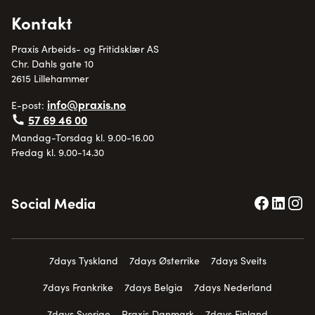
Kontakt
Praxis Arbeids- og Fritidsklær AS
Chr. Dahls gate 10
2615 Lillehammer
info@praxis.no
E-post:
57 69 46 00
Mandag-Torsdag kl. 9.00-16.00
Fredag kl. 9.00-14.30
Social Media
7days Tyskland
7days Østerrike
7days Sveits
7days Frankrike
7days Belgia
7days Nederland
7days Sverige
Praxis Danmark
7days Finland