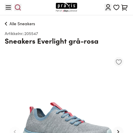
Hopp til innhold
Cart
Alle
Sneakers
Artikkelnr.:
205547
Sneakers Everlight grå-rosa