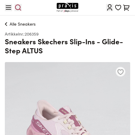
Hopp til innhold
Cart
Alle
Sneakers
Artikkelnr.:
206359
Sneakers Skechers Slip-Ins - Glide-
Step ALTUS