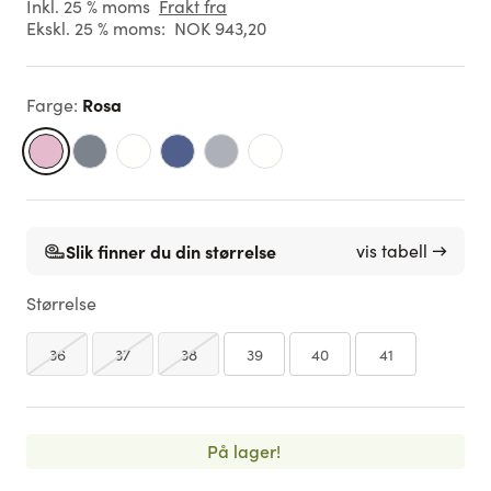
Inkl. 25 % moms
Frakt fra
Ekskl. 25 % moms:
NOK 943,20
Rosa
Farge
:
Slik finner du din størrelse
vis tabell →
Størrelse
36
37
38
39
40
41
På lager!