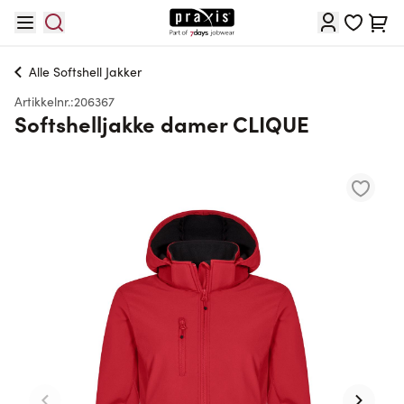
Hopp til innhold
Cart
Alle
Softshell Jakker
Artikkelnr.:
206367
Softshelljakke damer CLIQUE