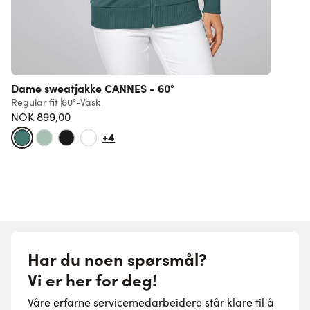
Dame sweatjakke CANNES - 60°
D
Regular fit
60°-Vask
R
NOK 899,00
8
+4
Har du noen spørsmål?
Vi er her for deg!
Våre erfarne servicemedarbeidere står klare til å