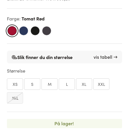
Tomat Rød
Farge
:
Slik finner du din størrelse
vis tabell →
Størrelse
XS
S
M
L
XL
XXL
3XL
På lager!