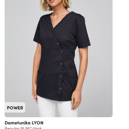
POWER
Dametunika LYON
Regular fit
95°-Vask