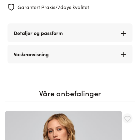
Garantert Praxis/7days kvalitet
Detaljer og passform
Vaskeanvisning
Våre anbefalinger
Navigating through the elements of the carousel is possible using th
Press to skip carousel