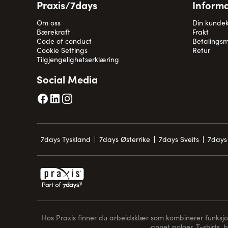
Praxis/7days
Informa
Om oss
Din kunde
Bærekraft
Frakt
Code of conduct
Betalingsm
Cookie Settings
Retur
Tilgjengelighetserklæring
Social Media
7days Tyskland
7days Østerrike
7days Sveits
7days 
Hos Praxis finner du arbeidsklær som kombinerer funksjon, 
annet poloer, T-shirts, 