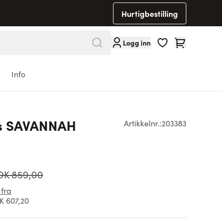
Hurtigbestilling
Cart
Logg inn
Info
ns SAVANNAH
Artikkelnr.:
203383
K 859,00
 fra
 607,20