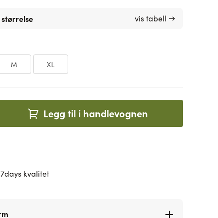
 størrelse
vis tabell →
M
XL
Legg til i handlevognen
7days kvalitet
orm