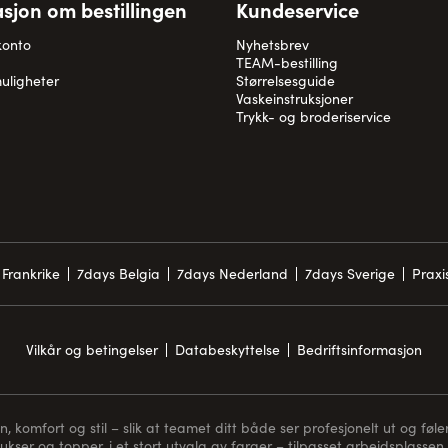
sjon om bestillingen
Kundeservice
konto
Nyhetsbrev
TEAM-bestilling
uligheter
Størrelsesguide
Vaskeinstruksjoner
Trykk- og broderiservice
Frankrike
7days Belgia
7days Nederland
7days Sverige
Prax
Vilkår og betingelser
Databeskyttelse
Bedriftsinformasjon
komfort og stil – slik at teamet ditt både ser profesjonelt ut og føler
bukser og topper, i et stort utvalg av farger – tilpasset arbeidsplassen 