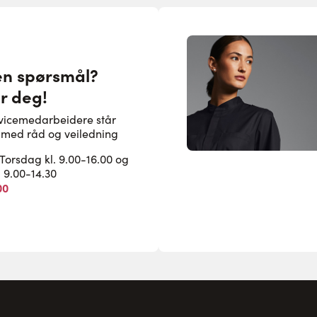
en spørsmål?
or deg!
rvicemedarbeidere står
pe med råd og veiledning
rsdag kl. 9.00-16.00 og
. 9.00-14.30
00