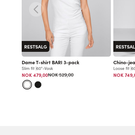
RESTSALG
RESTSA
Dame T-shirt BARI 3-pack
Chino-je
Slim fit
60°-Vask
Loose fit
6
Vanlig pris
NOK 479,00
NOK 749,
NOK 529,00