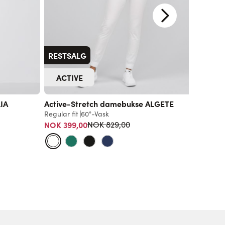
RESTSALG
ACTIVE
IA
Active-Stretch damebukse ALGETE
Damebu
vidde
Regular fit
60°-Vask
Vanlig pris
NOK 399,00
Loose fit
NOK 829,00
599,00 