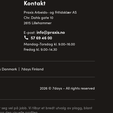
Kontakt
Praxis Arbeids- og Fritidsklær AS
Chr. Dahls gate 10
2615 Lillehammer
info@praxis.no
E-post:
57 69 46 00
Mandag-Torsdag kl. 9.00-16.00
Fredag kl. 9.00-14.30
is Danmark
7days Finland
2026 © 7days - All rights reserved
 seg vel på jobb. Vi tilbyr et bredt utvalg av plagg, blant
og den visuelle profilen.