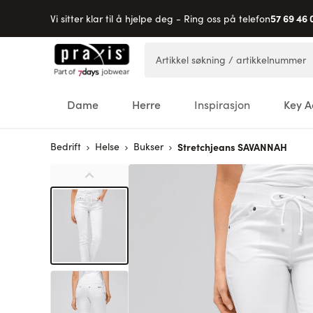
57 69 46 
Vi sitter klar til å hjelpe deg - Ring oss på telefon
Hopp til innhold
Artikkel søkning / artikkelnummer
Dame
Herre
Inspirasjon
Key A
Bedrift
Helse
Bukser
Stretchjeans SAVANNAH