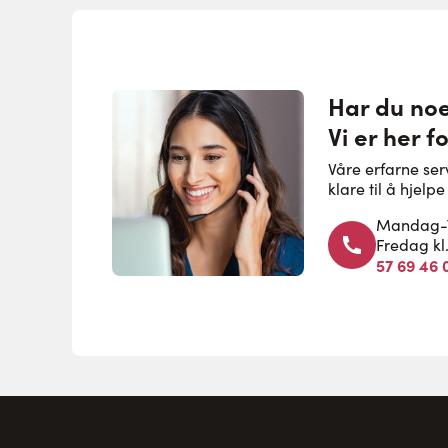
Har du no
Vi er her f
Våre erfarne se
klare til å hjel
Mandag-To
Fredag kl
57 69 46 