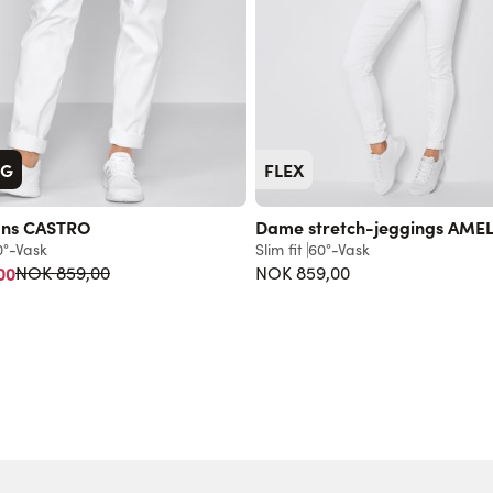
LG
FLEX
ans CASTRO
Dame stretch-jeggings AMEL
0°-Vask
Slim fit
60°-Vask
Vanlig pris
00
NOK 859,00
NOK 859,00